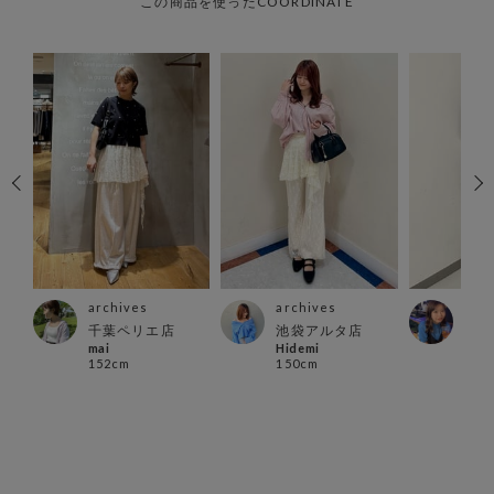
この商品を使ったCOORDINATE
archives
archives
arc
博多
千葉ペリエ店
池袋アルタ店
アミ
mai
Hidemi
ミナ
152cm
150cm
151