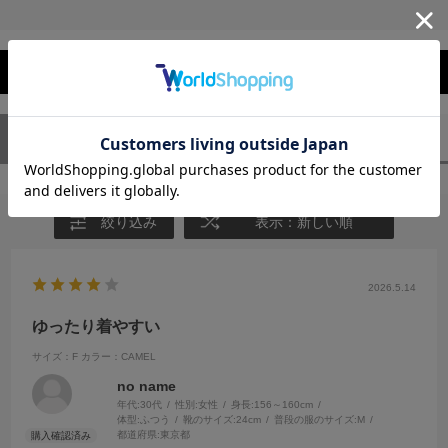
レビューを閉じる
ユーザーレビュー
（1）
スタッフレビュー
（0）
絞り込み
表示：新しい順
2026.5.14
ゆったり着やすい
サイズ：F
カラー：CAMEL
no name
年代:
30代
性別:
女性
身長:
156～160cm
体型:
ふつう
靴のサイズ:
24cm
普段の服のサイズ:
M
都道府県:
東京都