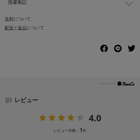
洗濯表記
送料
について
配送
と
返品
について
レビュー
4.0
1
レビュー件数：
件