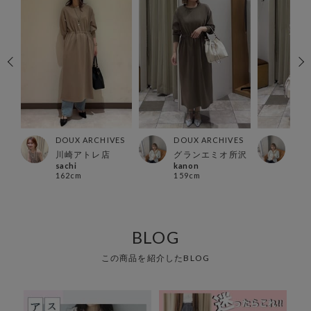
ES
DOUX ARCHIVES
DOUX ARCHIVES
DOU
川崎アトレ店
グランエミオ所沢
グラ
sachi
kanon
kan
162cm
159cm
159
BLOG
この商品を紹介したBLOG