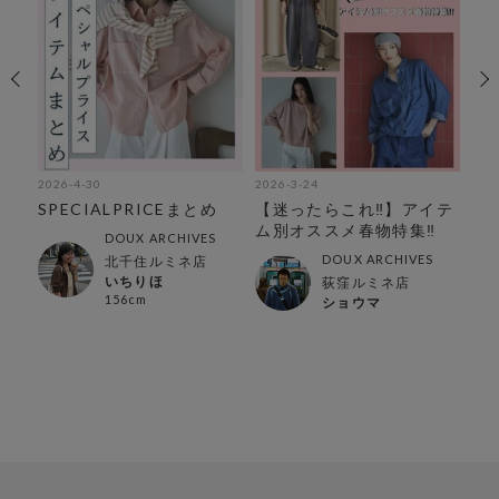
2026-4-30
2026-3-24
202
リア
SPECIALPRICEまとめ
【迷ったらこれ‼︎】アイテ
荻
ム別オススメ春物特集‼︎
ル
DOUX ARCHIVES
DOUX ARCHIVES
北千住ルミネ店
いちりほ
荻窪ルミネ店
156cm
ショウマ