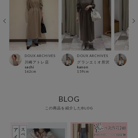
ES
DOUX ARCHIVES
DOUX ARCHIVES
DOU
川崎アトレ店
グランエミオ所沢
グラ
sachi
kanon
kan
162cm
159cm
159
BLOG
この商品を紹介したBLOG