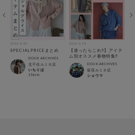
2026-4-30
2026-3-24
202
リア
SPECIALPRICEまとめ
【迷ったらこれ‼︎】アイテ
荻
ム別オススメ春物特集‼︎
ル
DOUX ARCHIVES
DOUX ARCHIVES
北千住ルミネ店
いちりほ
荻窪ルミネ店
156cm
ショウマ