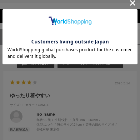
レビューを閉じる
ユーザーレビュー
（1）
スタッフレビュー
（0）
絞り込み
表示：新しい順
2026.5.14
ゆったり着やすい
サイズ：F
カラー：CAMEL
no name
年代:
30代
性別:
女性
身長:
156～160cm
体型:
ふつう
靴のサイズ:
24cm
普段の服のサイズ:
M
都道府県:
東京都