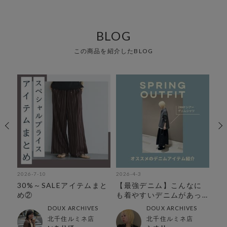
BLOG
この商品を紹介したBLOG
2026-7-10
2026-4-3
202
︎】
30%～SALEアイテムまと
【最強デニム】こんなに
【
め②
も着やすいデニムがあっ
テ
たとは！
DOUX ARCHIVES
DOUX ARCHIVES
北千住ルミネ店
北千住ルミネ店