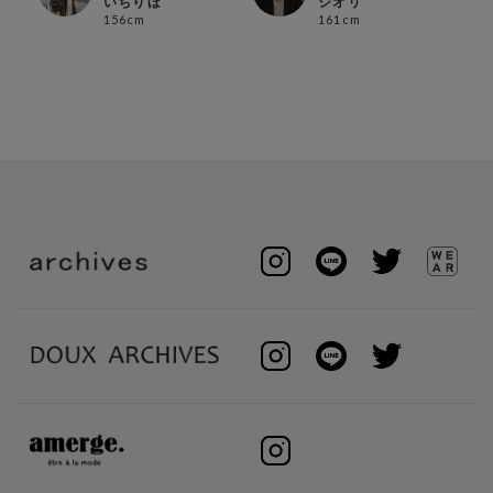
いちりほ
シオリ
156cm
161cm