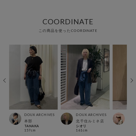
COORDINATE
この商品を使ったCOORDINATE
ES
DOUX ARCHIVES
DOUX ARCHIVES
DOU
店
本部
北千住ルミネ店
福島
TANAKA
シオリ
NAR
157cm
161cm
156