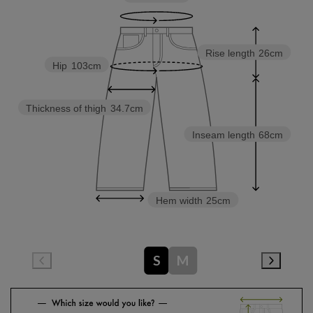
Rise length
26cm
Hip
103cm
Thickness of thigh
34.7cm
Inseam length
68cm
Hem width
25cm
S
M