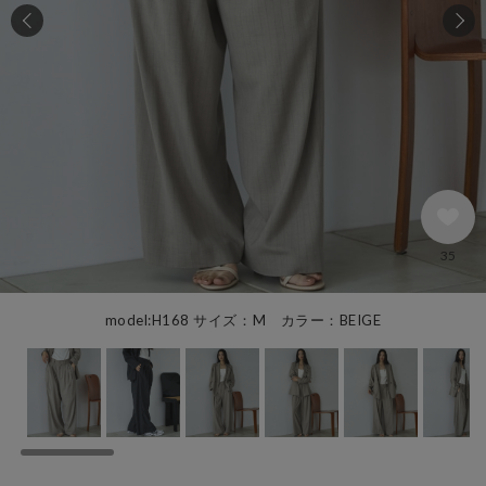
35
model:H168 サイズ：M カラー：BEIGE