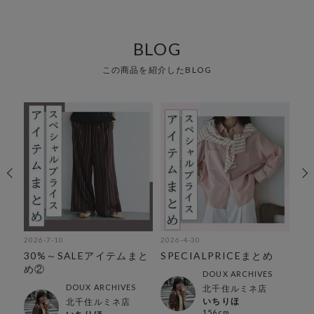
BLOG
この商品を紹介したBLOG
2026-7-10
2026-4-30
202
オ
30%～SALEアイテムまと
SPECIALPRICEまとめ
低
ム
め②
で
DOUX ARCHIVES
DOUX ARCHIVES
北千住ルミネ店
いちりほ
北千住ルミネ店
156cm