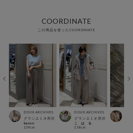
COORDINATE
この商品を使ったCOORDINATE
ES
DOUX ARCHIVES
DOUX ARCHIVES
DOU
グランエミオ所沢
グランエミオ所沢
有楽
kanon
こ は る
マレ
159cm
158cm
157