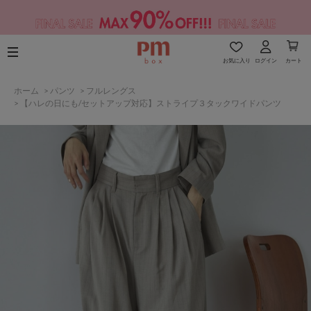
お気に入り
ログイン
カート
ホーム
>
パンツ
>
フルレングス
>
【ハレの日にも/セットアップ対応】ストライプ３タックワイドパンツ