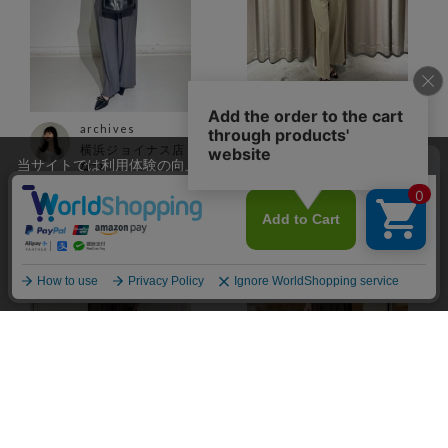
archives
archives
横浜ジョイナス店
立川ルミネ店
当サイトでは利用体験の向上およびコンテンツの最適な提供、ト
なつ
Arisa
152cm
165cm
ラフィックの分析を目的としてCookieを使用しています。
サイトの閲覧を継続された場合、Cookieの利用に同意したことも
のといたします。
詳細については
プライバシーポリシー
をご確認ください。
承諾する
archives
archives