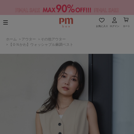
お気に入り
ログイン
カート
ホーム
>
アウター
>
その他アウター
>
【ＯＮかわ】ウォッシャブル麻調ベスト