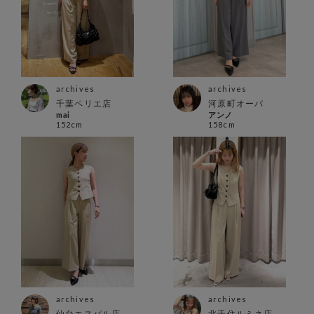
archives
archives
千葉ペリエ店
河原町オーパ
mai
アンノ
152cm
158cm
archives
archives
仙台エスパル店
北千住ルミネ店