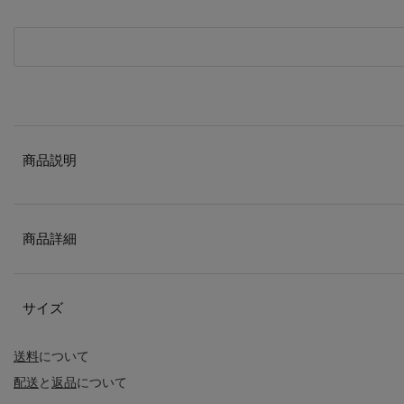
商品説明
商品詳細
サイズ
送料
について
配送
と
返品
について