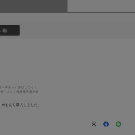
い順
61～165cm
体型:
ふつう
サイズ:
S
都道府県:
東京都
すめもあり購入しました。