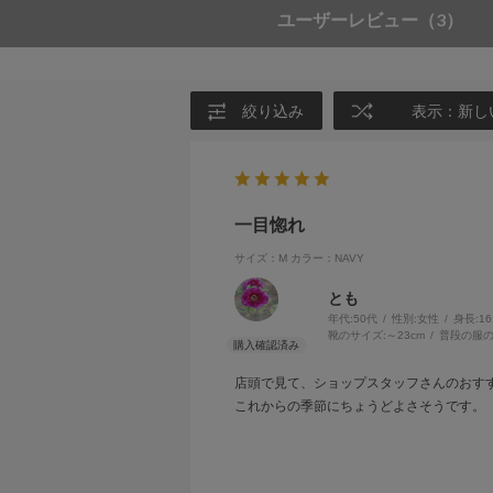
ユーザーレビュー
（3）
絞り込み
表示：新し
一目惚れ
サイズ：M
カラー：NAVY
とも
年代:
50代
性別:
女性
身長:
1
靴のサイズ:
～23cm
普段の服の
店頭で見て、ショップスタッフさんのおす
これからの季節にちょうどよさそうです。