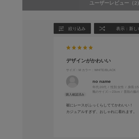
ユーザーレビュー
（2
絞り込み
表示：新し
デザインがかわいい
サイズ：M
カラー：WHITE/BLACK
no name
年代:
20代
性別:
女性
身長:
1
靴のサイズ:
～23cm
普段の服の
裾にレースがふっくらしててかわいい！
カジュアルすぎず、おしゃれに着れます。