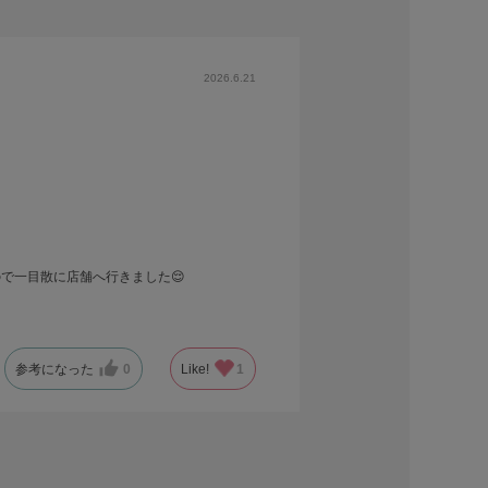
2026.6.21
で一目散に店舗へ行きました😌
参考になった
0
Like!
1