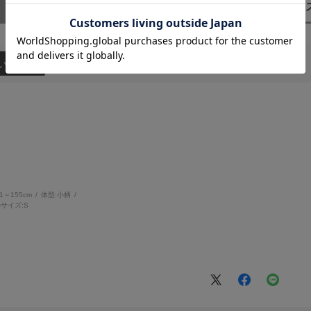
）
い順
51～155cm
体型:
小柄
サイズ:
S