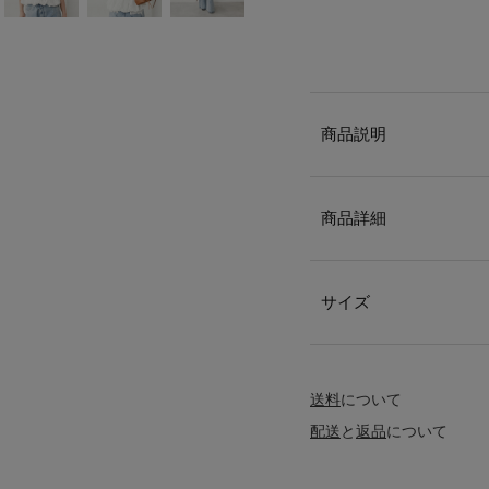
商品説明
商品詳細
サイズ
送料
について
配送
と
返品
について