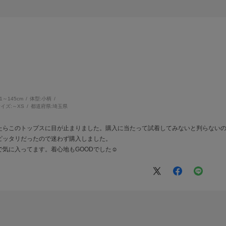
41～145cm
体型:
小柄
イズ:
～XS
都道府県:
埼玉県
たらこのトップスに目が止まりました。購入に当たって試着してみないと判らないの
ッタリだったので迷わず購入しました。
気に入ってます。着心地もGOODでした☺️