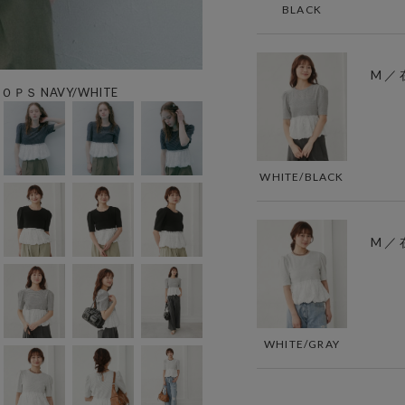
BLACK
M ／
Ｓ NAVY/WHITE
WHITE/BLACK
M ／
WHITE/GRAY