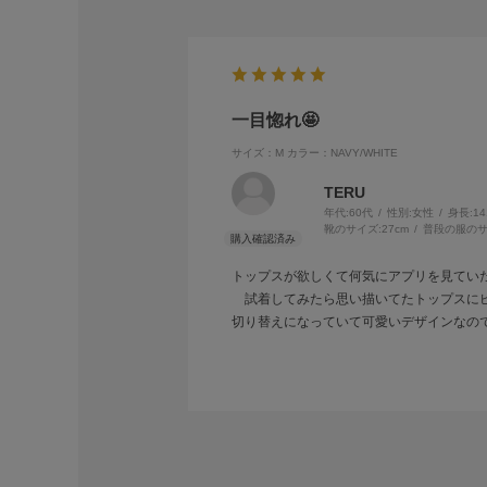
一目惚れ🤩
サイズ：M
カラー：NAVY/WHITE
TERU
年代:
60代
性別:
女性
身長:
1
靴のサイズ:
27cm
普段の服のサ
トップスが欲しくて何気にアプリを見てい
試着してみたら思い描いてたトップスにピ
切り替えになっていて可愛いデザインなので