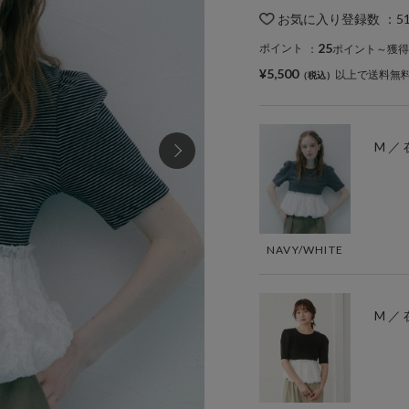
お気に入り登録数
：
5
25
ポイント
：
ポイント～獲得
¥5,500
以上で送料無
M ／
NAVY/WHITE
M ／