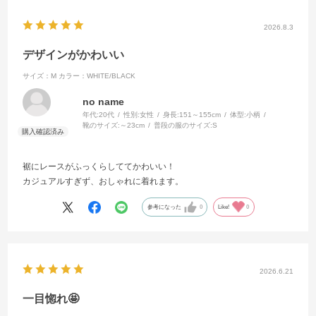
2026.8.3
デザインがかわいい
サイズ：M
カラー：WHITE/BLACK
no name
年代:
20代
性別:
女性
身長:
151～155cm
体型:
小柄
靴のサイズ:
～23cm
普段の服のサイズ:
S
裾にレースがふっくらしててかわいい！
カジュアルすぎず、おしゃれに着れます。
参考になった
0
Like!
0
2026.6.21
一目惚れ🤩