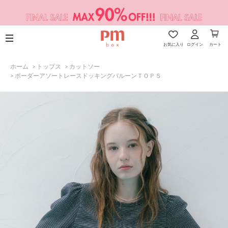
お気に入り
ログイン
カート
ホーム
>
トップス
>
カットソー
>
ボーダーアソートレースドッキングバルーンＴＯＰＳ