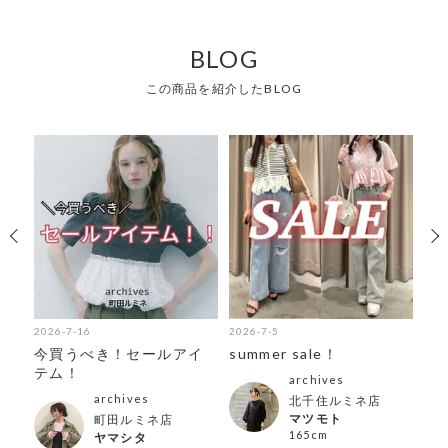
BLOG
この商品を紹介したBLOG
2026-7-16
2026-7-5
202
今買うべき！セールアイ
summer sale！
夏
テム！
archives
archives
北千住ルミネ店
マツモト
町田ルミネ店
165cm
ヤマシタ