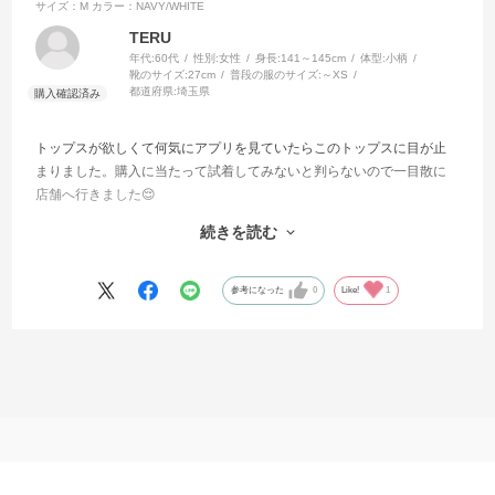
サイズ：M
カラー：NAVY/WHITE
TERU
年代:
60代
性別:
女性
身長:
141～145cm
体型:
小柄
靴のサイズ:
27cm
普段の服のサイズ:
～XS
都道府県:
埼玉県
トップスが欲しくて何気にアプリを見ていたらこのトップスに目が止
まりました。購入に当たって試着してみないと判らないので一目散に
店舗へ行きました😌
試着してみたら思い描いてたトップスにピッタリだったので迷わず
続きを読む
購入しました。
切り替えになっていて可愛いデザインなので気に入ってます。着心地
もGOODでした☺️
参考になった
0
Like!
1