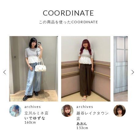
COORDINATE
この商品を使ったCOORDINATE
archives
archives
arc
タワ
立川ルミネ店
越谷レイクタウン
河原
い で ゆ ず な
アン
店
160cm
158
あおん
153cm