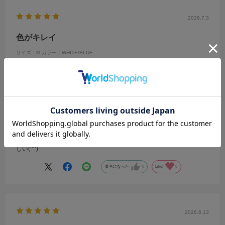
2026.7.3
色がキレイ
サイズ：M
カラー：WHITE/BLUE
no name
年代:
30代
性別:
女性
身長:
156～160cm
体型:
ふつう
靴のサイズ:
24cm
普段の服のサイズ:
S
キレイな色でお気に入りです！
いろんなパンツに合わせやすいから仕事でもオフの日でも使いやすい
し、短い丈だから足が長く見えます！二の腕がカバーされてるのも嬉
しい(^^)
参考になった
0
Like!
0
2026.6.13