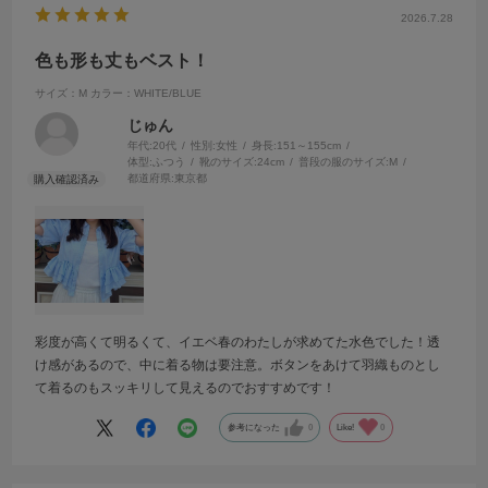
2026.7.28
色も形も丈もベスト！
サイズ：M
カラー：WHITE/BLUE
じゅん
年代:
20代
性別:
女性
身長:
151～155cm
体型:
ふつう
靴のサイズ:
24cm
普段の服のサイズ:
M
都道府県:
東京都
彩度が高くて明るくて、イエベ春のわたしが求めてた水色でした！透
け感があるので、中に着る物は要注意。ボタンをあけて羽織ものとし
て着るのもスッキリして見えるのでおすすめです！
参考になった
0
Like!
0