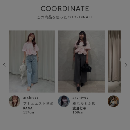
COORDINATE
この商品を使ったCOORDINATE
archives
archives
arc
アミュエスト博多
横浜ルミネ店
北千
KANA
渡邊七海
ふじ
157cm
158cm
154