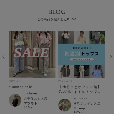
BLOG
この商品を紹介したBLOG
2026-7-5
2026-6-12
202
お
summer sale！
【ゆるっとオフィス編】
フ
気温別おすすめトップ
archives
ス！
archives
北千住ルミネ店
マツモト
横浜ジョイナス店
165cm
Momiji
162cm