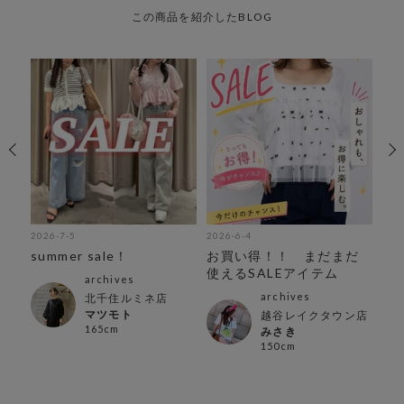
この商品を紹介したBLOG
2026-7-5
2026-6-4
202
テ
summer sale！
お買い得！！ まだまだ
買
使えるSALEアイテム
ム
archives
archives
北千住ルミネ店
マツモト
越谷レイクタウン店
165cm
みさき
150cm