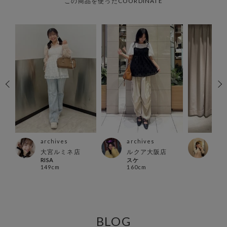
この商品を使ったCOORDINATE
archives
archives
arc
ウン
大宮ルミネ店
ルクア大阪店
北千
RISA
スケ
rio
149cm
160cm
164
BLOG