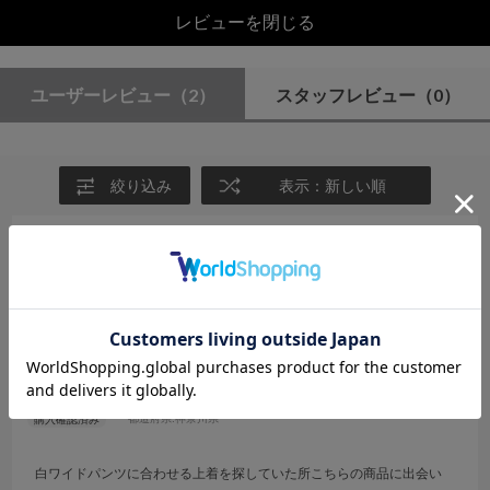
レビューを閉じる
ユーザーレビュー
（2）
スタッフレビュー
（0）
絞り込み
表示：新しい順
2026.7.19
今の季節にピッタリ！
サイズ：M
カラー：BROWN
よねちゃん
年代:
50代
性別:
女性
身長:
146～150cm
体型:
小柄
靴のサイズ:
～23cm
普段の服のサイズ:
S
都道府県:
神奈川県
白ワイドパンツに合わせる上着を探していた所こちらの商品に出会い