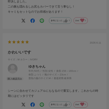
即決しました。
二の腕も隠れるしお尻もカバーできて言う事なし！
キャミもセットなのでお得感があります！
参考になった
0
Like!
0
2026.6.11
かわいいです
サイズ：M
カラー：IVORY
ゆきちゃん
年代:
50代
性別:
女性
身長:
156～160cm
体型:
ふつう
靴のサイズ:
～23cm
普段の服のサイズ:
M
都道府県:
岐阜県
シーンに合わせてカジュアルにもなるので重宝します。これからの時
期にはピッタリです
参考になった
0
Like!
0