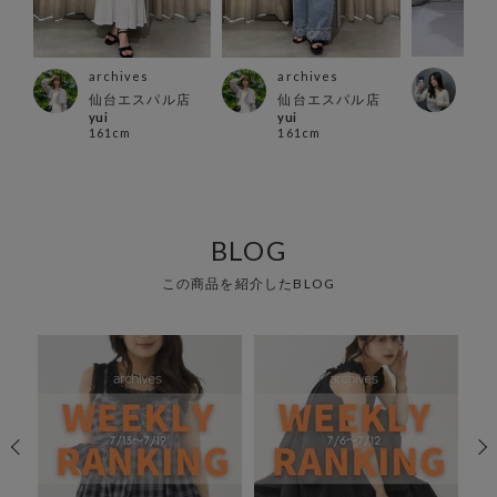
arc
archives
archives
店
横浜
仙台エスパル店
仙台エスパル店
Yuina
yui
yui
155
161cm
161cm
BLOG
この商品を紹介したBLOG