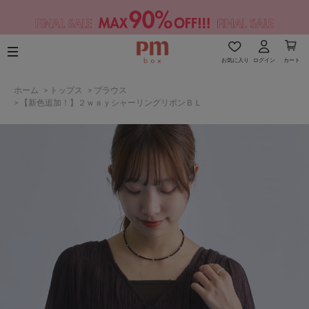
お気に入り
ログイン
カート
ホーム
>
トップス
>
ブラウス
>
【新色追加！】２ｗａｙシャーリングリボンＢＬ