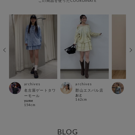
この商品を使ったCOORDINATE
archives
archives
arc
店
名古屋ゲートタワ
郡山エスパル店
仙台
おと
ゆう
ーモール
162cm
165
yume
154cm
BLOG