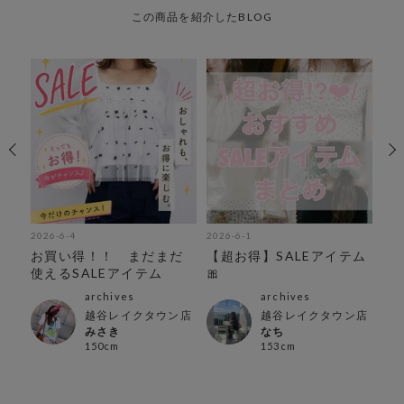
この商品を紹介したBLOG
2026-6-4
2026-6-1
202
ド
お買い得！！ まだまだ
【超お得】SALEアイテム
便
使えるSALEアイテム
🎀
テ
archives
archives
越谷レイクタウン店
越谷レイクタウン店
みさき
なち
150cm
153cm