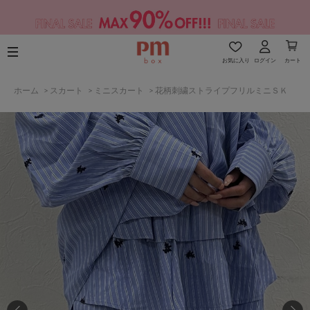
お気に入り
ログイン
カート
ホーム
>
スカート
>
ミニスカート
>
花柄刺繍ストライプフリルミニＳＫ