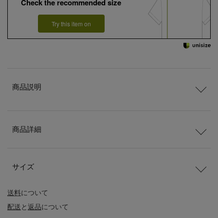
Check the recommended size
Try this item on
商品説明
商品詳細
サイズ
送料
について
配送
と
返品
について