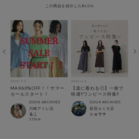
この商品を紹介したBLOG
2026-7-3
2026-6-1
202
◎
MAX60%OFF！！サマー
【楽に着れる◎】一枚で
【
集
セールスタート！
快適‼︎ワンピース特集‼︎
の
解
DOUX ARCHIVES
DOUX ARCHIVES
川崎アトレ店
荻窪ルミネ店
るこ
ショウマ
173cm