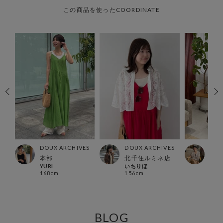
この商品を使ったCOORDINATE
ES
DOUX ARCHIVES
DOUX ARCHIVES
DOU
店
本部
北千住ルミネ店
本部
YURI
いちりほ
マレ
168cm
156cm
157
BLOG