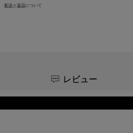
配送
と
返品
について
レビュー