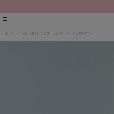
ホーム
>
パンツ
>
フルレングス
>
センターシームソフトデニム