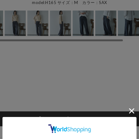
model:H165 サイズ：M カラー：SAX
カートに入れる