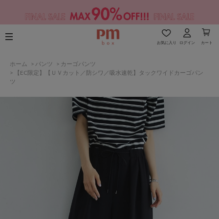
お気に入り
ログイン
カート
ホーム
>
パンツ
>
カーゴパンツ
>
【EC限定】【ＵＶカット／防シワ／吸水速乾】タックワイドカーゴパン
ツ