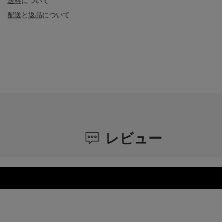
送料
について
配送
と
返品
について
レビュー