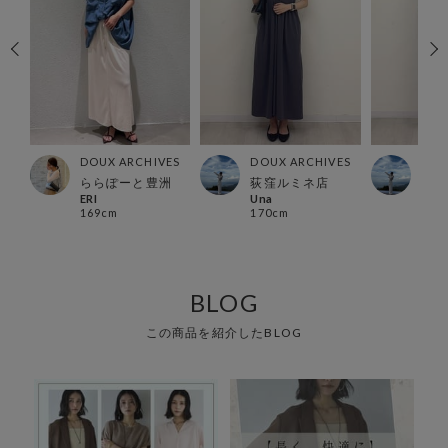
ES
DOUX ARCHIVES
DOUX ARCHIVES
DOU
店
ららぽーと豊洲
荻窪ルミネ店
荻窪
ERI
Una
Una
169cm
170cm
170
BLOG
この商品を紹介したBLOG