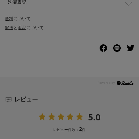
洗濯表記
送料
について
配送
と
返品
について
レビュー
5.0
2
レビュー件数：
件