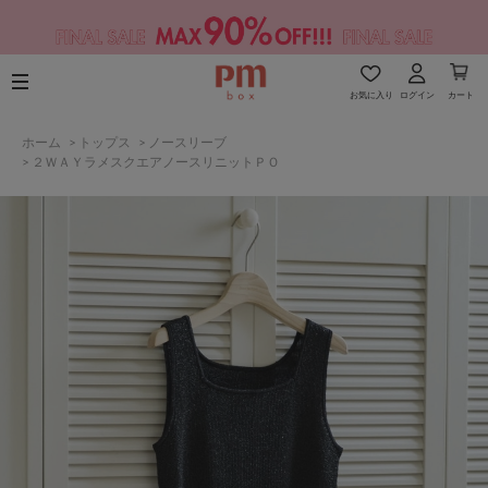
お気に入り
ログイン
カート
ホーム
>
トップス
>
ノースリーブ
>
２ＷＡＹラメスクエアノースリニットＰＯ