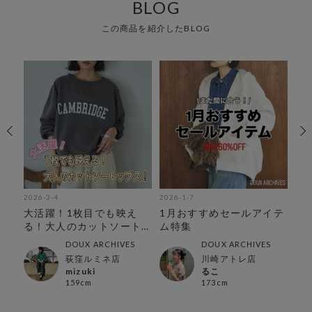
BLOG
この商品を紹介したBLOG
2026-3-4
2026-1-7
202
ゲ
大活躍！1枚目でも映え
1月おすすめセールアイテ
【
集
る！大人のカットソート
ム特集
ッ
ップス！
DOUX ARCHIVES
DOUX ARCHIVES
荻窪ルミネ店
川崎アトレ店
mizuki
るこ
159cm
173cm