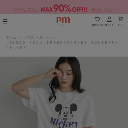
お気に入り
ログイン
カート
ホーム
>
トップス
>
カットソー
>
【ＧＯＯＤ ＲＯＣＫ ＳＰＥＥＤ】ＭＩＣＫＥＹ ＭＯＵＳＥ／ＦＡ
ＣＥ ＴＥＥ