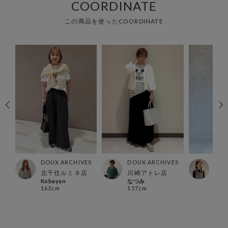
COORDINATE
この商品を使ったCOORDINATE
ES
DOUX ARCHIVES
DOUX ARCHIVES
DOU
北千住ルミネ店
川崎アトレ店
横浜
Kobayan
なつみ
Hosh
163cm
157cm
153