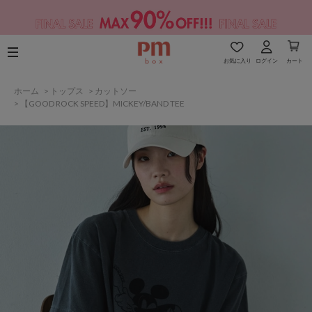
お気に入り
ログイン
カート
ホーム
>
トップス
>
カットソー
>
【GOOD ROCK SPEED】MICKEY/BAND TEE