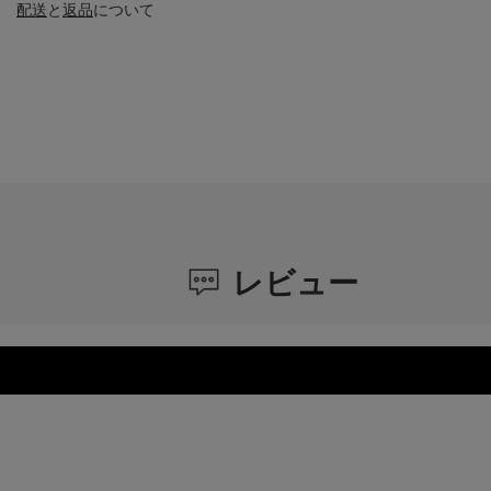
配送
と
返品
について
レビュー