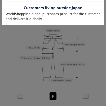
店舗在庫表示
Waist
66cm
Rise length
36cm
Hip
104cm
Thickness of thigh
33.8cm
Inseam length
66cm
Hem width
20cm
F