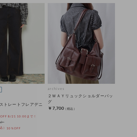
archives
２ＷＡＹリュックショルダーバッ
グ
ストレートフレアデニ
￥7,700
%OFF 8/21 10:00まで！
10％OFF