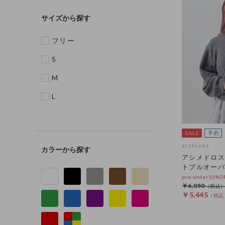
サイズ
フリー
S
M
L
archives
カラー
アシメドロス
トプルオーバ
pre-order10%
￥6,050
￥5,445