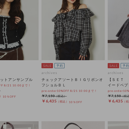
archives
archives
ットアンサンブル
チェックアソートＢＩＧリボンオ
【ＳＥＴ 
フショルＢＬ
イードペプ
OFF 8/21 10:00まで！
pre-order10%OFF 8/21 10:00まで！
pre-order10
￥7,150
￥7,150
10％OFF
￥6,435
￥6,435
10％OFF