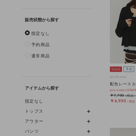
販売状態
指定なし
予約商品
通常商品
archives
配色レースカ
アイテム
pre-order10%
￥7,700
￥6,930
指定なし
トップス
アウター
パンツ