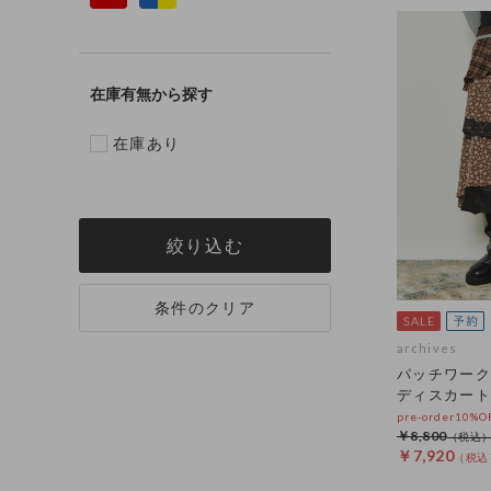
在庫有無
在庫あり
絞り込む
条件のクリア
archives
パッチワーク
ディスカート
pre-order10%
￥8,800
￥7,920