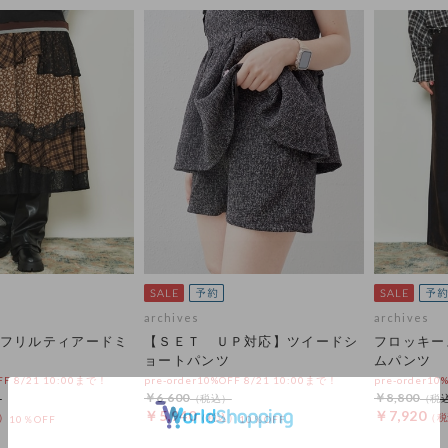
archives
archives
フリルティアードミ
【ＳＥＴ ＵＰ対応】ツイードシ
フロッキー
ョートパンツ
ムパンツ
OFF 8/21 10:00まで！
pre-order10%OFF 8/21 10:00まで！
pre-order10
￥6,600
￥8,800
￥5,940
￥7,920
10％OFF
10％OFF