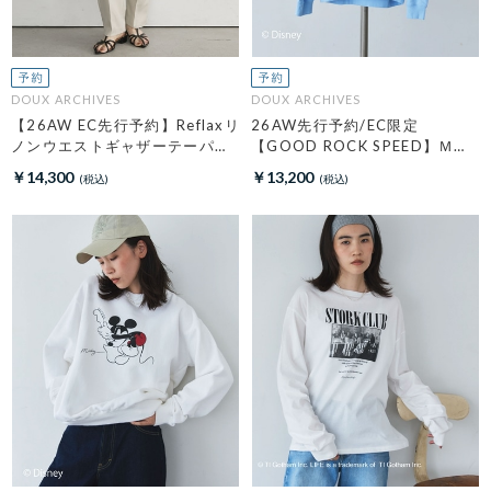
DOUX ARCHIVES
DOUX ARCHIVES
【26AW EC先行予約】Reflaxリ
26AW先行予約/EC限定
ノンウエストギャザーテーパー
【GOOD ROCK SPEED】ＭＩ
ドパンツ
ＣＫＥＹ／Ｈｏｏｄｉｅ
￥14,300
￥13,200