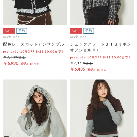
archives
archives
配色レースカットアンサンブル
チェックアソートＢＩＧリボン
オフショルＢＬ
pre-order10%OFF 8/21 10:00まで！
￥7,700
pre-order10%OFF 8/21 10:00まで！
￥6,930
￥7,150
10％OFF
￥6,435
10％OFF