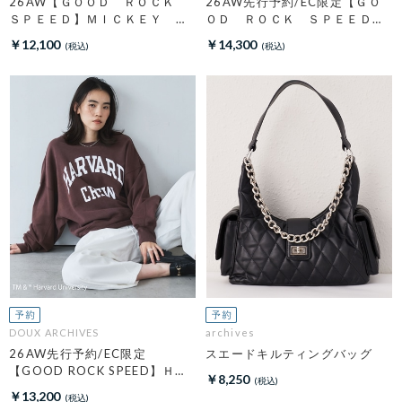
26AW【ＧＯＯＤ ＲＯＣＫ
26AW先行予約/EC限定【ＧＯ
ＳＰＥＥＤ】ＭＩＣＫＥＹ
ＯＤ ＲＯＣＫ ＳＰＥＥＤ】
／ Ｓｗｅａｔ
ＮＹＣ Ｈｏｏｄｉｅ
￥12,100
￥14,300
DOUX ARCHIVES
archives
26AW先行予約/EC限定
スエードキルティングバッグ
【GOOD ROCK SPEED】ＨＡ
￥8,250
ＲＶＡＲＤ Ｓｗｅａｔ
￥13,200