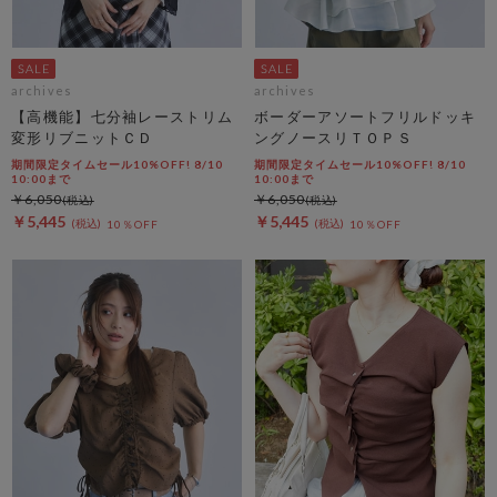
archives
archives
【高機能】七分袖レーストリム
ボーダーアソートフリルドッキ
変形リブニットＣＤ
ングノースリＴＯＰＳ
期間限定タイムセール10%OFF! 8/10
期間限定タイムセール10%OFF! 8/10
10:00まで
10:00まで
￥6,050
￥6,050
￥5,445
￥5,445
10％OFF
10％OFF