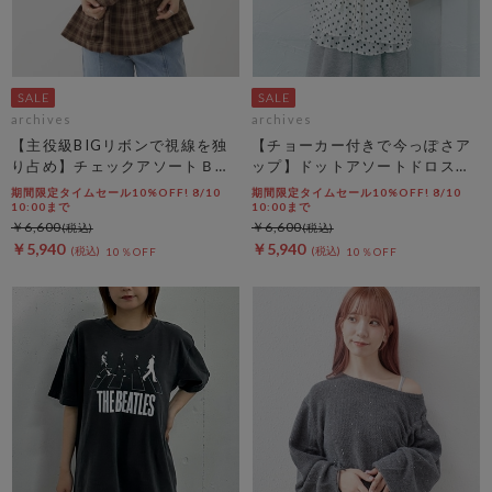
archives
archives
【主役級BIGリボンで視線を独
【チョーカー付きで今っぽさア
り占め】チェックアソートＢＩ
ップ】ドットアソートドロスト
Ｇリボンキャミビスチェ
キャミチュニック
期間限定タイムセール10%OFF! 8/10
期間限定タイムセール10%OFF! 8/10
10:00まで
10:00まで
￥6,600
￥6,600
￥5,940
￥5,940
10％OFF
10％OFF