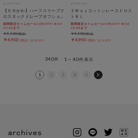
archives
archives
【ＯＮかわ】ハーフスリーブク
２Ｗａｙコットンレースドロス
ロスタックドレープオフショル
トＢＬ
ＴＯＰＳ
期間限定タイムセール10%OFF! 8/10
期間限定タイムセール10%OFF! 8/10
10:00まで
10:00まで
￥5,500
￥5,500
￥4,950
￥4,950
10％OFF
10％OFF
340
1～40
件
件表示
1
2
3
4
5