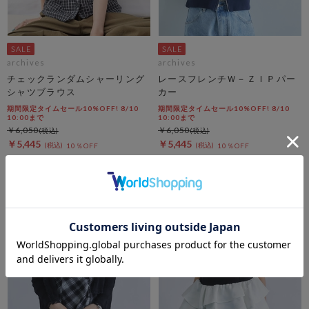
archives
archives
チェックランダムシャーリング
レースフレンチＷ－ＺＩＰパー
シャツブラウス
カー
期間限定タイムセール10%OFF! 8/10
期間限定タイムセール10%OFF! 8/10
10:00まで
10:00まで
￥6,050
￥6,050
￥5,445
￥5,445
10％OFF
10％OFF