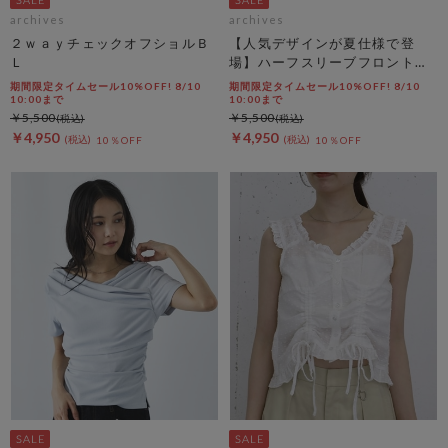
archives
archives
２ｗａｙチェックオフショルＢ
【人気デザインが夏仕様で登
Ｌ
場】ハーフスリーブフロントタ
ックカットＴＯＰＳ
期間限定タイムセール10%OFF! 8/10
期間限定タイムセール10%OFF! 8/10
10:00まで
10:00まで
￥5,500
￥5,500
￥4,950
￥4,950
10％OFF
10％OFF