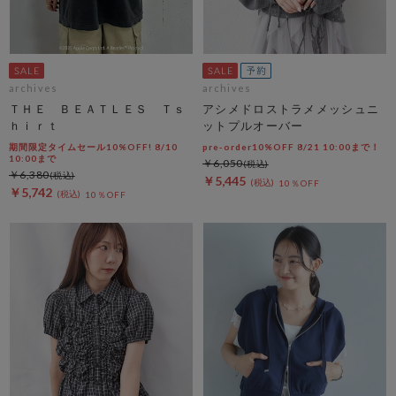
archives
archives
ＴＨＥ ＢＥＡＴＬＥＳ Ｔｓ
アシメドロストラメメッシュニ
ｈｉｒｔ
ットプルオーバー
期間限定タイムセール10%OFF! 8/10
pre-order10%OFF 8/21 10:00まで！
10:00まで
￥6,050
￥6,380
￥5,445
10％OFF
￥5,742
10％OFF