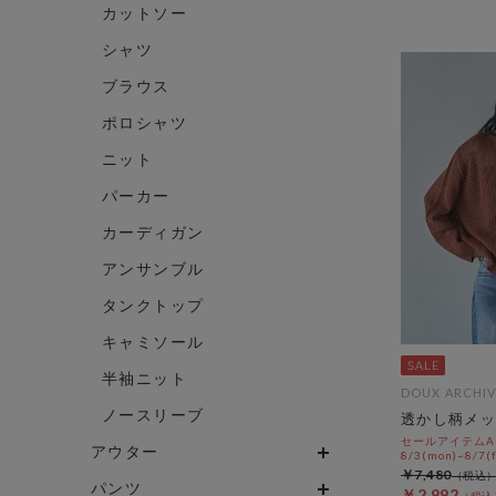
カットソー
シャツ
ブラウス
ポロシャツ
ニット
パーカー
カーディガン
アンサンブル
タンクトップ
キャミソール
半袖ニット
DOUX ARCHIV
ノースリーブ
透かし柄メッ
セールアイテムAL
アウター
8/3(mon)~8/7(f
￥7,480
パンツ
￥2,992