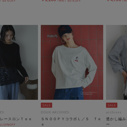
60％OFF
60％OFF
ES
DOUX ARCHIVES
archives
レースロンＴｅｅ
ＳＮＯＯＰＹコラボＬ／Ｓ Ｔｅ
透かし編み
ｅ
ー
L10%OFF