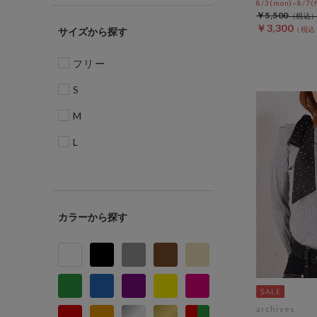
8/3(mon)~8/7(f
￥5,500
￥3,300
サイズ
フリー
S
M
L
カラー
archives