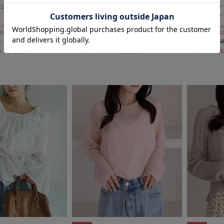
ショルカットＴＯＰ
タンクレイヤードカットアンサン
小花柄シャ
ブル
トアンサン
ールSALE価格から更に
期間限定タイムセールSALE価格から更に
期間限定タイム
 10:00まで
10%OFF! 8/10 10:00まで
10%OFF! 8/1
￥6,050
￥6,600
￥2,723
￥2,970
73％OFF
54％OFF