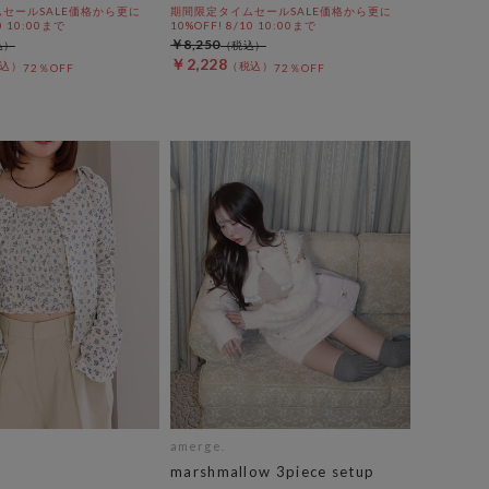
セールSALE価格から更に
期間限定タイムセールSALE価格から更に
0 10:00まで
10%OFF! 8/10 10:00まで
￥8,250
￥2,228
72％OFF
72％OFF
amerge.
marshmallow 3piece setup