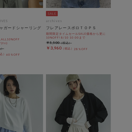
IVES
archives
ャガードシャーリング
フレアレースポロＴＯＰＳ
期間限定タイムセールSALE価格から更に
10%OFF! 8/10 10:00まで
LL10%OFF
￥5,500
(fri)
￥3,960
28％OFF
60％OFF