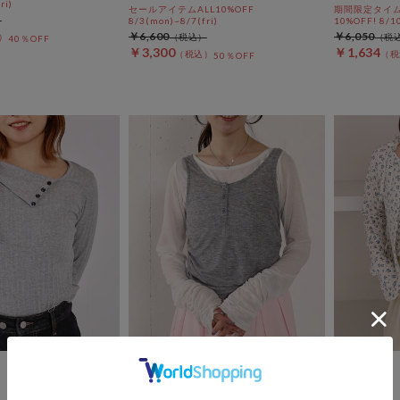
ri)
セールアイテムALL10%OFF
期間限定タイム
8/3(mon)~8/7(fri)
10%OFF! 8/1
￥6,600
￥6,050
40％OFF
￥3,300
￥1,634
50％OFF
archives
archives