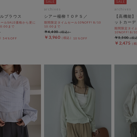
archives
archives
ルブラウス
シアー楊柳ＴＯＰＳ／
【高機能】
ットカーデ
ールSALE価格から更に
期間限定タイムセール10%OFF! 8/10
 10:00まで
10:00まで
期間限定タイム
￥4,400
10%OFF! 8/1
￥3,960
￥5,500
54％OFF
10％OFF
￥2,475