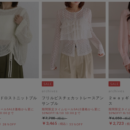
archives
archives
ドロストニットプル
フリルビスチェカットレースアン
２ｗａｙギ
サンブル
ス
ールSALE価格から更に
期間限定タイムセールSALE価格から更に
期間限定タイム
 10:00まで
10%OFF! 8/10 10:00まで
10%OFF! 8/1
￥7,700
￥6,050
￥3,465
￥2,723
28％OFF
55％OFF