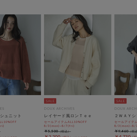
ES
DOUX ARCHIVES
DOUX ARCH
シュニット
レイヤード風ロンＴｅｅ
２ＷＡＹシ
L10%OFF
セールアイテムALL10%OFF
セールアイテムA
ri)
8/3(mon)~8/7(fri)
8/3(mon)~8/7
￥5,500
￥9,460
￥2,200
￥4,730