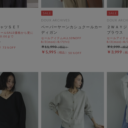
DOUX ARCHIVES
DOUX ARCH
ャツＳＥＴ
ペーパーヤーンカシュクールカー
２ＷＡＹジ
ディガン
ブラウス
ールSALE価格から更に
 10:00まで
セールアイテムALL10%OFF
セールアイテムA
8/3(mon)~8/7(fri)
8/3(mon)~8/7
￥11,990
￥9,999
73％OFF
￥5,995
￥3,999
50％OFF