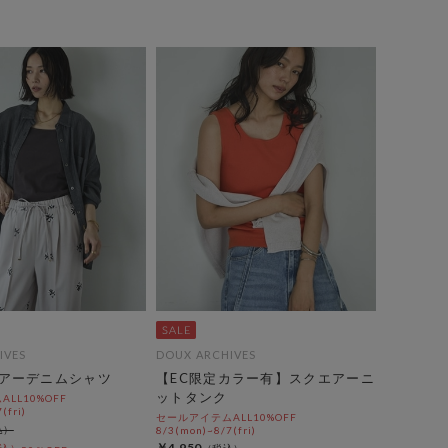
IVES
DOUX ARCHIVES
アーデニムシャツ
【EC限定カラー有】スクエアーニ
ットタンク
LL10%OFF
(fri)
セールアイテムALL10%OFF
8/3(mon)~8/7(fri)
￥4,950