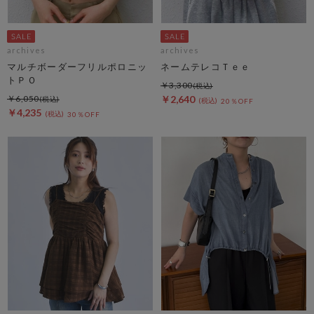
archives
archives
マルチボーダーフリルポロニッ
ネームテレコＴｅｅ
トＰＯ
￥3,300
￥6,050
￥2,640
20％OFF
￥4,235
30％OFF