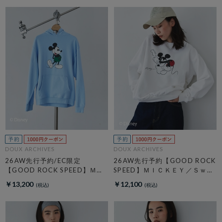
DOUX ARCHIVES
DOUX ARCHIVES
26AW先行予約/EC限定
26AW先行予約【GOOD ROCK
【GOOD ROCK SPEED】ＭＩ
SPEED】ＭＩＣＫＥＹ／Ｓｗｅ
ＣＫＥＹ／Ｈｏｏｄｉｅ
ａｔ
￥13,200
￥12,100