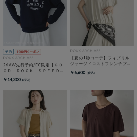
DOUX ARCHIVES
【夏の1秒コーデ】フィブリル
DOUX ARCHIVES
ジャージドロストフレンチプル
26AW先行予約/EC限定【ＧＯ
オーバー
ＯＤ ＲＯＣＫ ＳＰＥＥＤ】
￥6,600
ＮＹＣ Ｈｏｏｄｉｅ
￥14,300