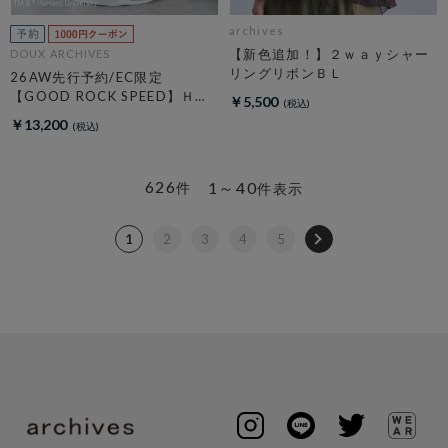
archives
【新色追加！】２ｗａｙシャー
DOUX ARCHIVES
リングリボンＢＬ
26AW先行予約/EC限定
【GOOD ROCK SPEED】ＨＡ
￥5,500
ＲＶＡＲＤ Ｓｗｅａｔ
￥13,200
626
1～40
件
件表示
1
2
3
4
5