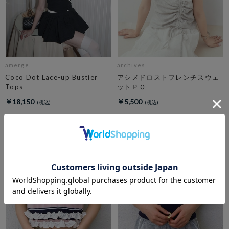
amerge.
archives
Coco Dot Lace-up Bustier
アシメドロストフレンチスウェ
Tops
ットＰＯ
￥18,150
￥5,500