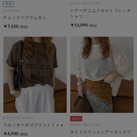
DOUX ARCHIVES
シアーデニムドロストフレンチ
archives
シャツ
チェックペプラムＢＬ
￥11,990
￥7,150
DOUX ARCHIVES
フロッキーロゴプリントＴｅｅ
DOUX ARCHIVES
サイドスリットシアーカットプ
￥6,930