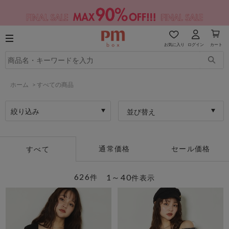
お気に入り
ログイン
カート
ホーム
>
すべての商品
絞り込み
並び替え
通常価格
セール価格
すべて
626
1～40
件
件表示