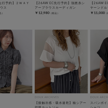
C先行予約】２ＷＡＹ
【26AW EC先行予約】強撚糸シ
【26AW 
ウス
アーブラウスカーディガン
ヤーンドル
￥12,980
￥11,000
DOUX ARCHIVES
DOUX ARCH
【接触冷感・吸水速乾】袖シアー
スパンボイ
切替カットソー
シャツ