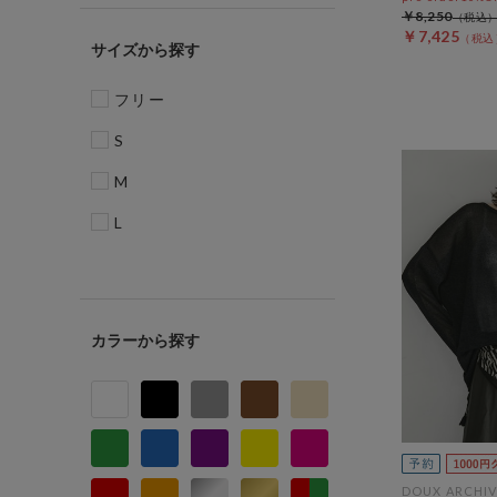
￥8,250
￥7,425
サイズ
フリー
S
M
L
カラー
DOUX ARCHIV