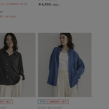
￥6,930
ール10%OFF! 8/10
10％OFF
IVES
DOUX ARCHIVES