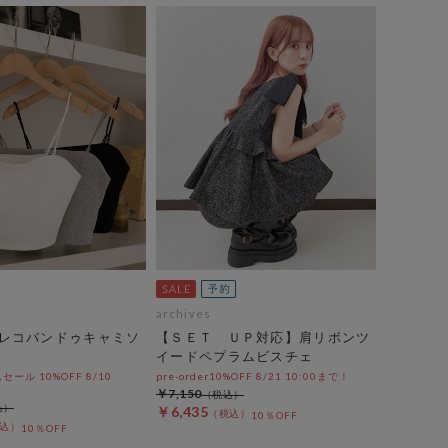
archives
レコバンドゥキャミソ
【ＳＥＴ ＵＰ対応】肩リボンツ
イードペプラムビスチェ
ール 10%OFF 8/10
pre-order10%OFF 8/21 10:00まで！
￥7,150
￥6,435
10％OFF
10％OFF