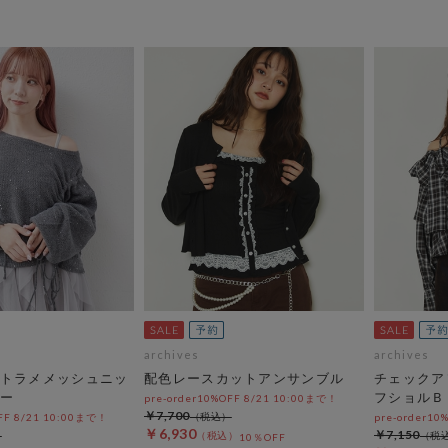
archives
archives
トラメメッシュニッ
配色レースカットアンサンブル
チェックア
ー
フショルＢ
pre-order10%OFF 8/21 10:00まで！
￥7,700
OFF 8/21 10:00まで！
pre-order10
￥6,930
￥7,150
10％OFF