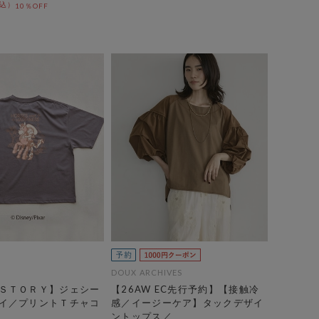
10％OFF
DOUX ARCHIVES
ＳＴＯＲＹ】ジェシー
【26AW EC先行予約】【接触冷
イ／プリントＴチャコ
感／イージーケア】タックデザイ
ントップス／