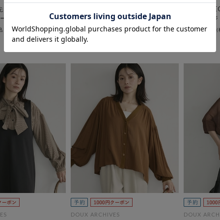
C先行予約】ペーパー
【26AW EC先行予約】カットジ
【26AW 
ーバー／
ョーゼットＶネックカーディガン
ルジャージ
￥8,998
￥12,100
ES
DOUX ARCHIVES
DOUX ARCH