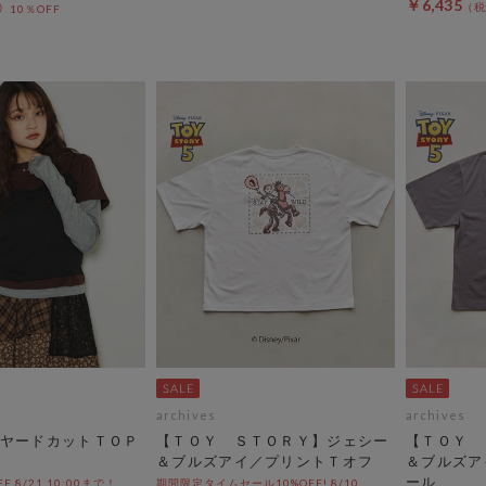
￥6,435
10％OFF
archives
archives
ヤードカットＴＯＰ
【ＴＯＹ ＳＴＯＲＹ】ジェシー
【ＴＯＹ 
＆ブルズアイ／プリントＴオフ
＆ブルズア
ール
OFF 8/21 10:00まで！
期間限定タイムセール10%OFF! 8/10