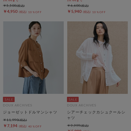
10:00まで
10:00まで
￥5,500
￥6,600
￥4,950
￥5,940
10％OFF
10％OFF
DOUX ARCHIVES
DOUX ARCHIVES
ジョーゼットドルマンシャツ
シアーチェックカシュクールシ
ャツ
￥11,990
￥7,194
￥9,999
40％OFF