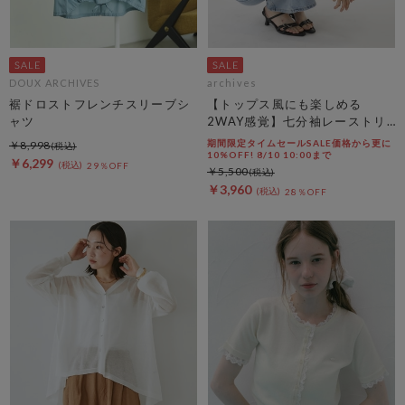
DOUX ARCHIVES
archives
裾ドロストフレンチスリーブシ
【トップス風にも楽しめる
ャツ
2WAY感覚】七分袖レーストリ
ム透かしニットカーディガン
期間限定タイムセールSALE価格から更に
￥8,998
10%OFF! 8/10 10:00まで
￥6,299
29％OFF
￥5,500
￥3,960
28％OFF