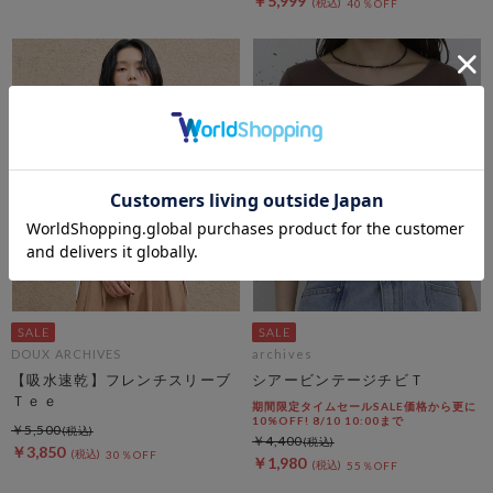
￥5,999
40％OFF
DOUX ARCHIVES
archives
【吸水速乾】フレンチスリーブ
シアービンテージチビＴ
Ｔｅｅ
期間限定タイムセールSALE価格から更に
10%OFF! 8/10 10:00まで
￥5,500
￥4,400
￥3,850
30％OFF
￥1,980
55％OFF