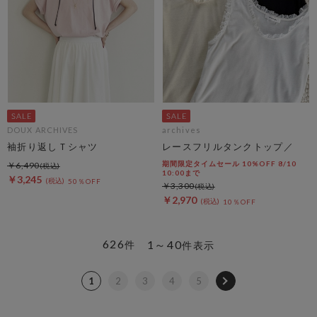
DOUX ARCHIVES
archives
袖折り返しＴシャツ
レースフリルタンクトップ／
期間限定タイムセール 10%OFF 8/10
￥6,490
10:00まで
￥3,245
50％OFF
￥3,300
￥2,970
10％OFF
626
1～40
件
件表示
1
2
3
4
5