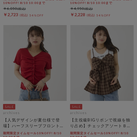
10%OFF! 8/10 10:00まで
10%OFF! 8/10 10:00まで
￥6,050
￥4,950
￥2,723
￥2,228
54％OFF
54％OFF
archives
archives
【人気デザインが夏仕様で登
【主役級BIGリボンで視線を独
場】ハーフスリーブフロントタ
り占め】チェックアソートＢＩ
ックカットＴＯＰＳ
Ｇリボンキャミビスチェ
期間限定タイムセール10%OFF! 8/10
期間限定タイムセール10%OFF! 8/10