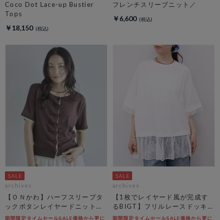
Coco Dot Lace-up Bustier
フレンチスリーブニット／
Tops
￥6,600
￥18,150
archives
archives
【ＯＮかわ】ハーフスリープタ
【1枚でレイヤード風が完成す
ックボタンレイヤードニットカ
るBIGT】フリルレースドッキン
ーディガン
グＢＩＧＴＥＥ
期間限定タイムセールSALE価格から更に
期間限定タイムセールSALE価格から更に