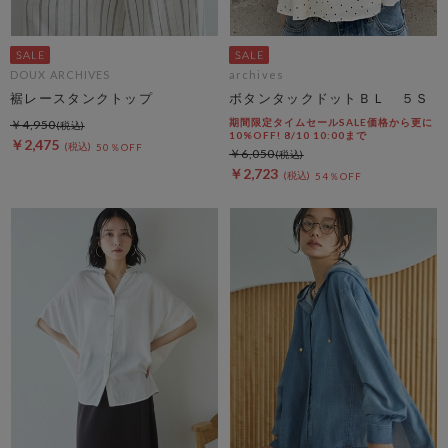
DOUX ARCHIVES
archives
裾レースタンクトップ
ボタンタックドットＢＬ ５Ｓ
期間限定タイムセールSALE価格から更に
￥4,950
10%OFF! 8/10 10:00まで
￥2,475
50％OFF
￥6,050
￥2,723
54％OFF