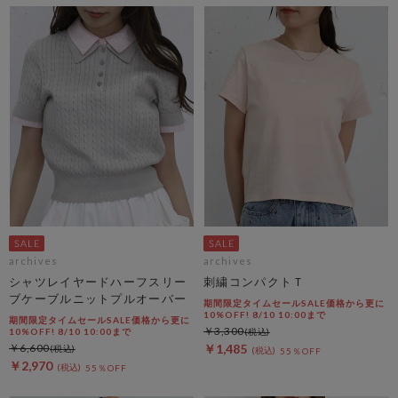
archives
archives
シャツレイヤードハーフスリー
刺繍コンパクトＴ
ブケーブルニットプルオーバー
期間限定タイムセールSALE価格から更に
10%OFF! 8/10 10:00まで
期間限定タイムセールSALE価格から更に
￥3,300
10%OFF! 8/10 10:00まで
￥6,600
￥1,485
55％OFF
￥2,970
55％OFF