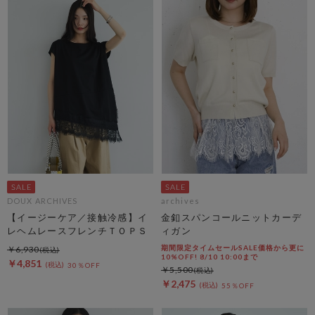
DOUX ARCHIVES
archives
【イージーケア／接触冷感】イ
金釦スパンコールニットカーデ
レヘムレースフレンチＴＯＰＳ
ィガン
期間限定タイムセールSALE価格から更に
￥6,930
10%OFF! 8/10 10:00まで
￥4,851
30％OFF
￥5,500
￥2,475
55％OFF