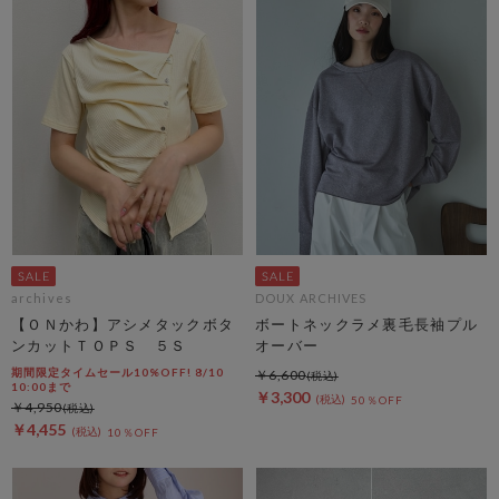
archives
DOUX ARCHIVES
【ＯＮかわ】アシメタックボタ
ボートネックラメ裏毛長袖プル
ンカットＴＯＰＳ ５Ｓ
オーバー
期間限定タイムセール10%OFF! 8/10
￥6,600
10:00まで
￥3,300
50％OFF
￥4,950
￥4,455
10％OFF