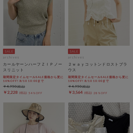
archives
archives
カールヤーンハーフＺＩＰノー
２ｗａｙコットンドロストブラ
スリニット
ウス
期間限定タイムセールSALE価格から更に
期間限定タイムセールSALE価格から更に
10%OFF! 8/10 10:00まで
10%OFF! 8/10 10:00まで
￥4,950
￥4,950
￥2,228
￥3,564
54％OFF
28％OFF