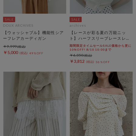
DOUX ARCHIVES
archives
【ウォッシャブル】機能性シア
【レースが彩る夏の万能ニッ
ーフレアカーディガン
ト】ハーフスリーブレースレイ
ヤードニットカーディガン
期間限定タイムセールSALE価格から更に
￥9,999
10%OFF! 8/10 10:00まで
￥5,000
49％OFF
￥6,050
￥3,812
36％OFF