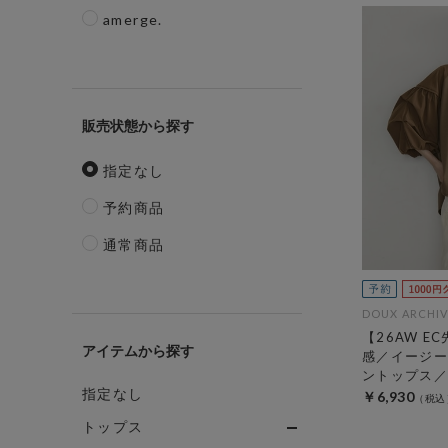
amerge.
販売状態
指定なし
予約商品
通常商品
DOUX ARCHIV
【26AW E
アイテム
感／イージー
ントップス／
指定なし
￥6,930
トップス