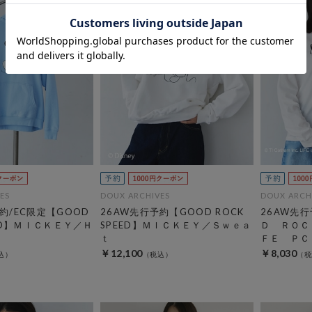
ES
DOUX ARCHIVES
DOUX ARCH
約/EC限定【GOOD
26AW先行予約【GOOD ROCK
26AW先
EED】ＭＩＣＫＥＹ／Ｈ
SPEED】ＭＩＣＫＥＹ／Ｓｗｅａ
Ｄ ＲＯＣ
ｔ
ＦＥ ＰＣ
￥12,100
￥8,030