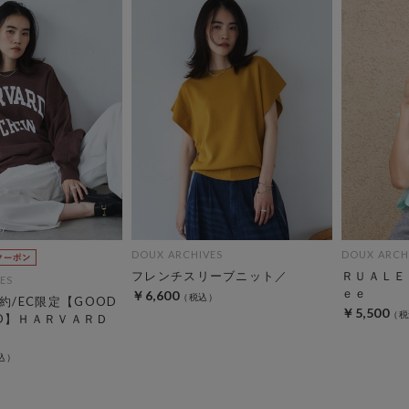
DOUX ARCHIVES
DOUX ARCH
フレンチスリーブニット／
ＲＵＡＬＥ
ES
ｅｅ
￥6,600
約/EC限定【GOOD
￥5,500
EED】ＨＡＲＶＡＲＤ