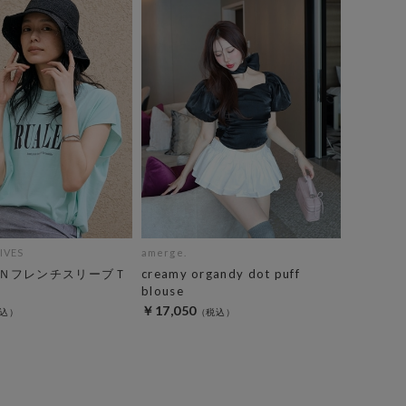
IVES
amerge.
ＮフレンチスリーブＴ
creamy organdy dot puff
blouse
￥17,050