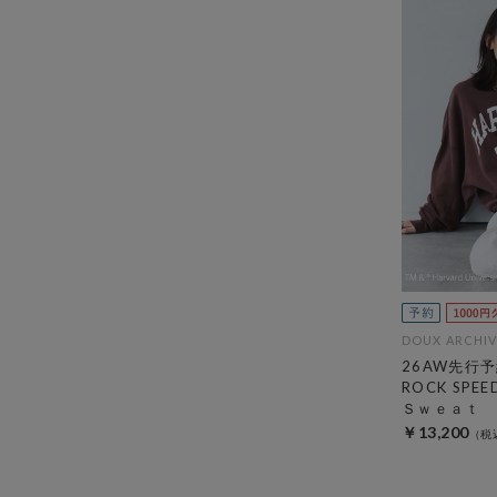
DOUX ARCHIV
26AW先行予
ROCK SP
Ｓｗｅａｔ
￥13,200