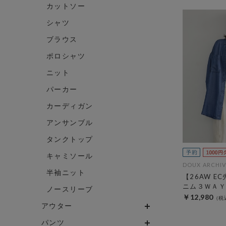
カットソー
シャツ
ブラウス
ポロシャツ
ニット
パーカー
カーディガン
アンサンブル
タンクトップ
キャミソール
DOUX ARCHIV
半袖ニット
【26AW E
ニム３ＷＡＹ
ノースリーブ
￥12,980
アウター
パンツ