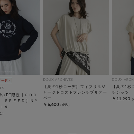
DOUX ARCHIVES
DOUX ARCH
【夏の1秒コーデ】フィブリルジ
【夏の1秒
ES
ャージドロストフレンチプルオー
チシャツ
予約/EC限定【ＧＯＯ
バー
￥11,990
 ＳＰＥＥＤ】ＮＹ
￥6,600
ｉｅ