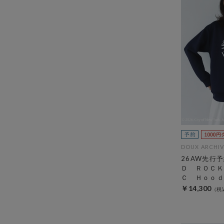
DOUX ARCHIV
26AW先行
Ｄ ＲＯＣＫ
Ｃ Ｈｏｏｄ
￥14,300