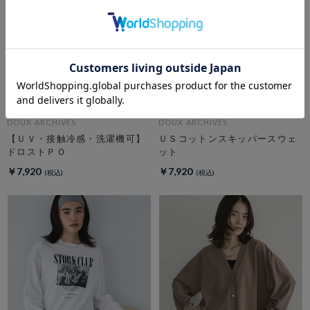
DOUX ARCHIVES
DOUX ARCHIVES
【ＵＶ・接触冷感・洗濯機可】
ＵＳコットンスキッパースウェ
ドロストＰＯ
ット
￥7,920
￥7,920