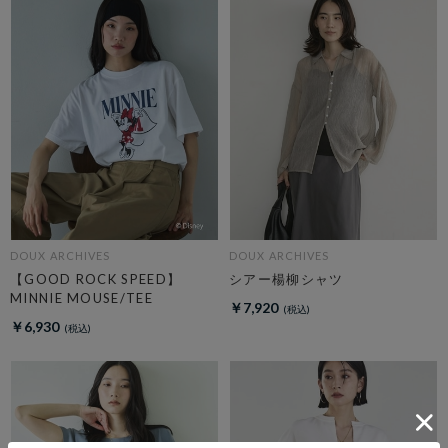
DOUX ARCHIVES
DOUX ARCHIVES
【GOOD ROCK SPEED】
シアー楊柳シャツ
MINNIE MOUSE/TEE
￥7,920
￥6,930