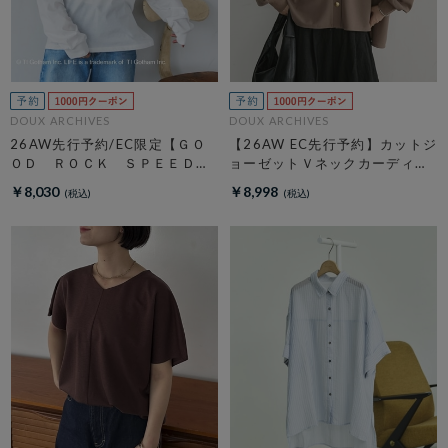
DOUX ARCHIVES
DOUX ARCHIVES
26AW先行予約/EC限定【ＧＯ
【26AW EC先行予約】カットジ
ＯＤ ＲＯＣＫ ＳＰＥＥＤ】
ョーゼットＶネックカーディガ
ＬＩＦＥ ＰＣ フォトロンＴ
ン
￥8,030
￥8,998
ＥＥ