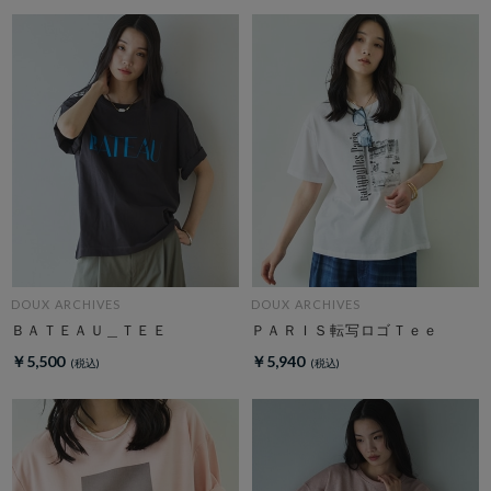
DOUX ARCHIVES
DOUX ARCHIVES
ＢＡＴＥＡＵ＿ＴＥＥ
ＰＡＲＩＳ転写ロゴＴｅｅ
￥5,500
￥5,940