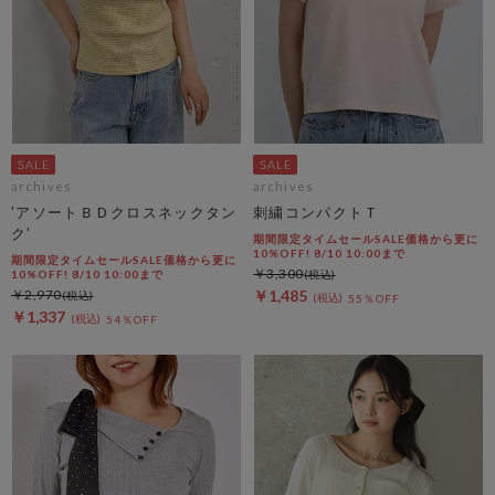
archives
archives
’アソートＢＤクロスネックタン
刺繍コンパクトＴ
ク’
期間限定タイムセールSALE価格から更に
10%OFF! 8/10 10:00まで
期間限定タイムセールSALE価格から更に
￥3,300
10%OFF! 8/10 10:00まで
￥2,970
￥1,485
55％OFF
￥1,337
54％OFF