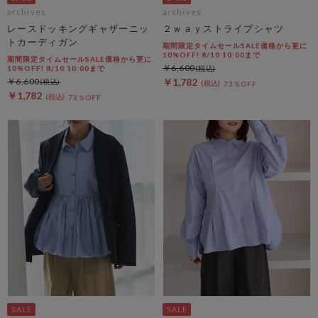
archives
archives
レースドッキングギャザーニッ
２ｗａｙストライプシャツ
トカーディガン
期間限定タイムセールSALE価格から更に
10%OFF! 8/10 10:00まで
期間限定タイムセールSALE価格から更に
￥6,600
10%OFF! 8/10 10:00まで
￥6,600
￥1,782
73％OFF
￥1,782
73％OFF