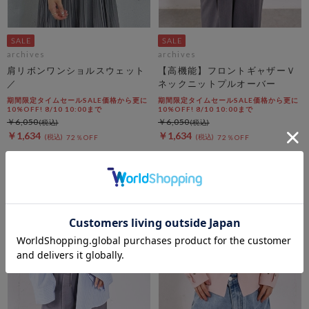
archives
archives
肩リボンワンショルスウェット
【高機能】フロントギャザーＶ
／
ネックニットプルオーバー
期間限定タイムセールSALE価格から更に
期間限定タイムセールSALE価格から更に
10%OFF! 8/10 10:00まで
10%OFF! 8/10 10:00まで
￥6,050
￥6,050
￥1,634
￥1,634
72％OFF
72％OFF