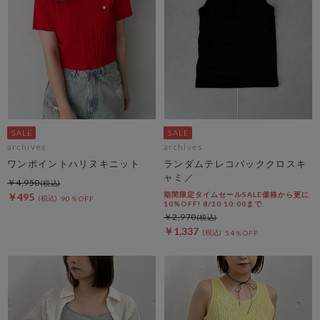
archives
archives
ワンポイントハリヌキニット
ランダムテレコバッククロスキ
ャミ／
￥4,950
期間限定タイムセールSALE価格から更に
￥495
90％OFF
10%OFF! 8/10 10:00まで
￥2,970
￥1,337
54％OFF