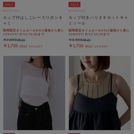
archives
archives
カップ付はしごレースリボンキ
カップ付きハリヌキカットキャ
ャミ
ミソール
期間限定タイムセールSALE価格から更に
期間限定タイムセールSALE価格から更に
10%OFF! 8/10 10:00まで
10%OFF! 8/10 10:00まで
￥3,850
￥3,850
￥1,733
￥1,733
54％OFF
54％OFF