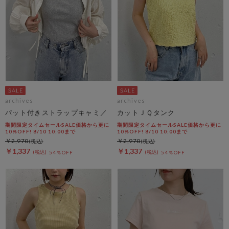
archives
archives
パット付きストラップキャミ／
カットＪＱタンク
期間限定タイムセールSALE価格から更に
期間限定タイムセールSALE価格から更に
10%OFF! 8/10 10:00まで
10%OFF! 8/10 10:00まで
￥2,970
￥2,970
￥1,337
￥1,337
54％OFF
54％OFF