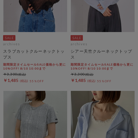
archives
archives
スラブカットクルーネックトッ
シアー天竺クルーネックトップ
プス
ス
期間限定タイムセールSALE価格から更に
期間限定タイムセールSALE価格から更に
10%OFF! 8/10 10:00まで
10%OFF! 8/10 10:00まで
￥3,300
￥3,300
￥1,485
￥1,485
55％OFF
55％OFF