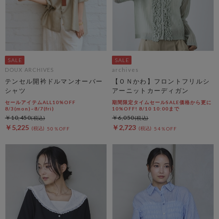
DOUX ARCHIVES
archives
テンセル開衿ドルマンオーバー
【ＯＮかわ】フロントフリルシ
シャツ
アーニットカーディガン
セールアイテムALL10%OFF
期間限定タイムセールSALE価格から更に
8/3(mon)~8/7(fri)
10%OFF! 8/10 10:00まで
￥10,450
￥6,050
￥5,225
￥2,723
50％OFF
54％OFF