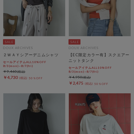
DOUX ARCHIVES
DOUX ARCHIVES
２ＷＡＹシアーデニムシャツ
【EC限定カラー有】スクエアー
ニットタンク
セールアイテムALL10%OFF
8/3(mon)~8/7(fri)
セールアイテムALL10%OFF
￥9,460
8/3(mon)~8/7(fri)
￥4,730
￥4,950
50％OFF
￥2,475
50％OFF