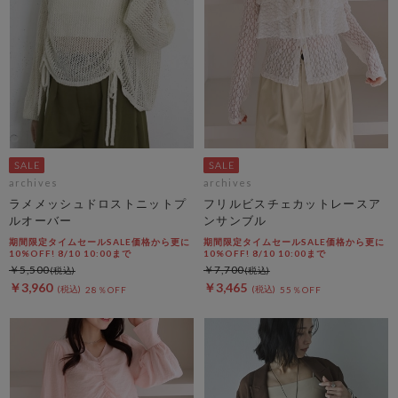
archives
archives
ラメメッシュドロストニットプ
フリルビスチェカットレースア
ルオーバー
ンサンブル
期間限定タイムセールSALE価格から更に
期間限定タイムセールSALE価格から更に
10%OFF! 8/10 10:00まで
10%OFF! 8/10 10:00まで
￥5,500
￥7,700
￥3,960
￥3,465
28％OFF
55％OFF