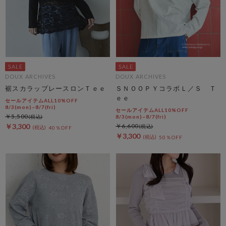
DOUX ARCHIVES
DOUX ARCHIVES
裾スカラップレースロンＴｅｅ
ＳＮＯＯＰＹコラボＬ／Ｓ Ｔ
ｅｅ
セールアイテムALL10%OFF
8/3(mon)~8/7(fri)
セールアイテムALL10%OFF
￥5,500
8/3(mon)~8/7(fri)
￥3,300
￥6,600
40％OFF
￥3,300
50％OFF