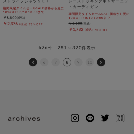
ストライプシャツＳＥＴ
レースドッキングギャザーニッ
トカーディガン
期間限定タイムセールSALE価格から更に
10%OFF! 8/10 10:00まで
期間限定タイムセールSALE価格から更に
￥8,800
10%OFF! 8/10 10:00まで
￥2,376
￥6,600
73％OFF
￥1,782
73％OFF
626
281～320
件
件表示
6
7
8
9
10