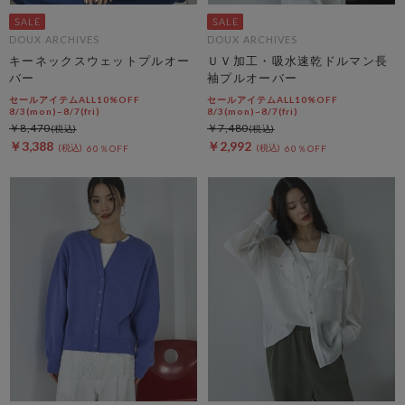
DOUX ARCHIVES
DOUX ARCHIVES
キーネックスウェットプルオー
ＵＶ加工・吸水速乾ドルマン長
バー
袖プルオーバー
セールアイテムALL10%OFF
セールアイテムALL10%OFF
8/3(mon)~8/7(fri)
8/3(mon)~8/7(fri)
￥8,470
￥7,480
￥3,388
￥2,992
60％OFF
60％OFF