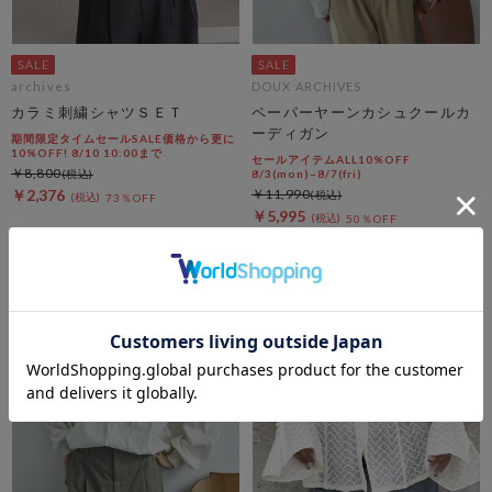
archives
DOUX ARCHIVES
カラミ刺繍シャツＳＥＴ
ペーパーヤーンカシュクールカ
ーディガン
期間限定タイムセールSALE価格から更に
10%OFF! 8/10 10:00まで
セールアイテムALL10%OFF
￥8,800
8/3(mon)~8/7(fri)
￥2,376
￥11,990
73％OFF
￥5,995
50％OFF