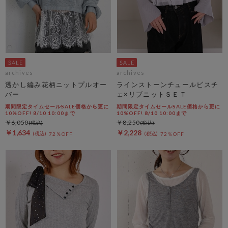
archives
archives
透かし編み花柄ニットプルオー
ラインストーンチュールビスチ
バー
ェ×リブニットＳＥＴ
期間限定タイムセールSALE価格から更に
期間限定タイムセールSALE価格から更に
10%OFF! 8/10 10:00まで
10%OFF! 8/10 10:00まで
￥6,050
￥8,250
￥1,634
￥2,228
72％OFF
72％OFF