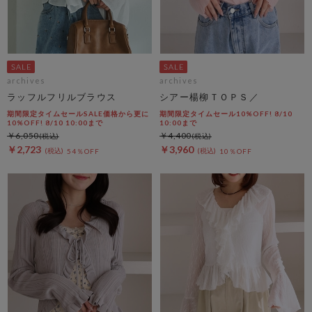
archives
archives
ラッフルフリルブラウス
シアー楊柳ＴＯＰＳ／
期間限定タイムセールSALE価格から更に
期間限定タイムセール10%OFF! 8/10
10%OFF! 8/10 10:00まで
10:00まで
￥6,050
￥4,400
￥2,723
￥3,960
54％OFF
10％OFF