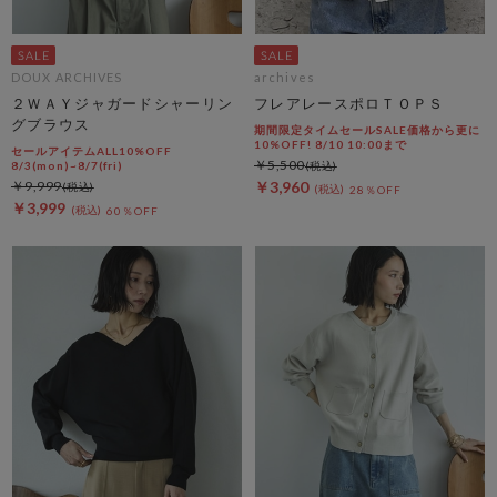
DOUX ARCHIVES
archives
２ＷＡＹジャガードシャーリン
フレアレースポロＴＯＰＳ
グブラウス
期間限定タイムセールSALE価格から更に
10%OFF! 8/10 10:00まで
セールアイテムALL10%OFF
￥5,500
8/3(mon)~8/7(fri)
￥9,999
￥3,960
28％OFF
￥3,999
60％OFF