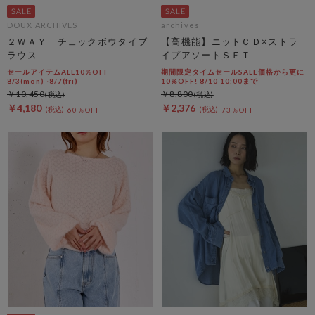
DOUX ARCHIVES
archives
２ＷＡＹ チェックボウタイブ
【高機能】ニットＣＤ×ストラ
ラウス
イプアソートＳＥＴ
セールアイテムALL10%OFF
期間限定タイムセールSALE価格から更に
8/3(mon)~8/7(fri)
10%OFF! 8/10 10:00まで
￥10,450
￥8,800
￥4,180
￥2,376
60％OFF
73％OFF