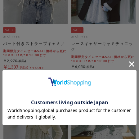
archives
archives
パット付きストラップキャミ／
レースギャザーキャミチュニッ
ク
期間限定タイムセールSALE価格から更に
10%OFF! 8/10 10:00まで
期間限定タイムセールSALE価格から更に
￥2,970
10%OFF! 8/10 10:00まで
￥1,337
￥6,050
54％OFF
￥2,723
54％OFF