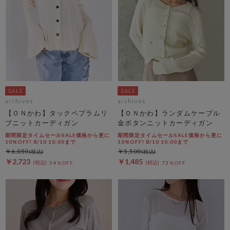
archives
archives
【ＯＮかわ】タックペプラムリ
【ＯＮかわ】ランダムケーブル
ブニットカーディガン
金ボタンニットカーディガン
期間限定タイムセールSALE価格から更に
期間限定タイムセールSALE価格から更に
10%OFF! 8/10 10:00まで
10%OFF! 8/10 10:00まで
￥6,050
￥5,500
￥2,723
￥1,485
54％OFF
73％OFF