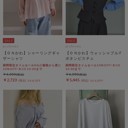
archives
archives
【ＯＮかわ】シャーリングギャ
【ＯＮかわ】ウォッシャブルＦ
ザーシャツ
ボタンビスチェ
期間限定タイムセールSALE価格から更に
期間限定タイムセール10%OFF! 8/10
10%OFF! 8/10 10:00まで
10:00まで
￥6,050
￥6,050
￥2,723
￥5,445
54％OFF
10％OFF