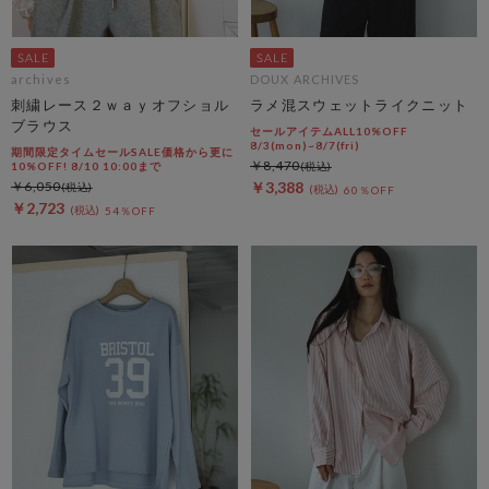
archives
DOUX ARCHIVES
刺繍レース２ｗａｙオフショル
ラメ混スウェットライクニット
ブラウス
セールアイテムALL10%OFF
8/3(mon)~8/7(fri)
期間限定タイムセールSALE価格から更に
￥8,470
10%OFF! 8/10 10:00まで
￥6,050
￥3,388
60％OFF
￥2,723
54％OFF