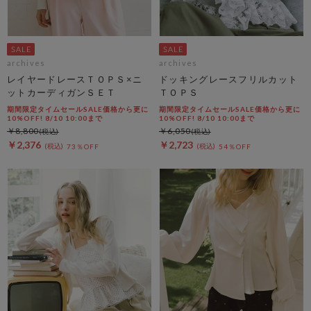
archives
archives
レイヤードレースＴＯＰＳ×ニ
ドッキングレースフリルカット
ットカーディガンＳＥＴ
ＴＯＰＳ
期間限定タイムセールSALE価格から更に
期間限定タイムセールSALE価格から更に
10%OFF! 8/10 10:00まで
10%OFF! 8/10 10:00まで
￥8,800
￥6,050
￥2,376
￥2,723
73％OFF
54％OFF