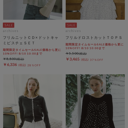
archives
archives
フリルニットＣＤ×ドットキャ
フリルドロストカットＴＯＰＳ
ミビスチェＳＥＴ
期間限定タイムセールSALE価格から更に
10%OFF! 8/10 10:00まで
期間限定タイムセールSALE価格から更に
￥5,500
10%OFF! 8/10 10:00まで
￥8,800
￥3,465
37％OFF
￥6,336
28％OFF