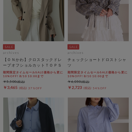
archives
archives
【ＯＮかわ】クロスタックドレ
チェックショートドロストシャ
ープオフショルカットＴＯＰＳ
ツ
期間限定タイムセールSALE価格から更に
期間限定タイムセールSALE価格から更に
10%OFF! 8/10 10:00まで
10%OFF! 8/10 10:00まで
￥5,500
￥6,050
￥3,465
￥2,723
37％OFF
54％OFF