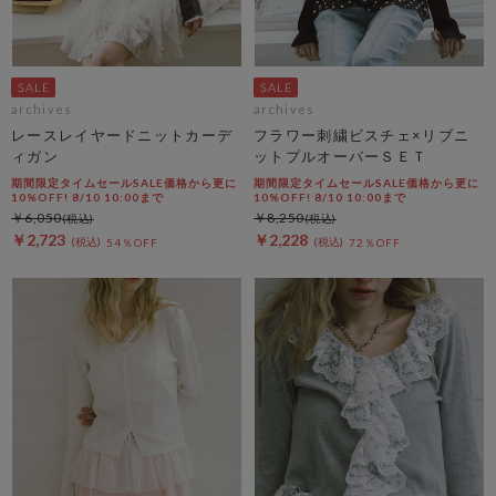
archives
archives
レースレイヤードニットカーデ
フラワー刺繍ビスチェ×リブニ
ィガン
ットプルオーバーＳＥＴ
期間限定タイムセールSALE価格から更に
期間限定タイムセールSALE価格から更に
10%OFF! 8/10 10:00まで
10%OFF! 8/10 10:00まで
￥6,050
￥8,250
￥2,723
￥2,228
54％OFF
72％OFF