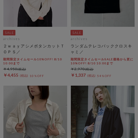
archives
archives
２ｗａｙアシメボタンカットＴ
ランダムテレコバッククロスキ
ＯＰＳ／
ャミ／
期間限定タイムセール10%OFF! 8/10
期間限定タイムセールSALE価格から更に
10:00まで
10%OFF! 8/10 10:00まで
￥4,950
￥2,970
￥4,455
￥1,337
10％OFF
54％OFF