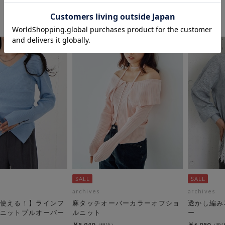
￥1,650
50％OFF
archives
archives
使える！】ラインフ
麻タッチオーバーカラーオフショ
透かし編み
ニットプルオーバー
ルニット
ー
￥5,940
￥6,050