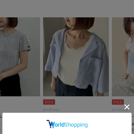
archives
archives
レコＴｅｅ
カップ付レーストリミングタンク
チョーカー
トップ
￥3,300
￥1,650
￥3,300
50％OFF