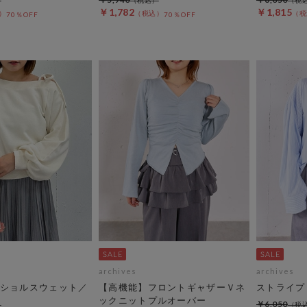
￥1,782
￥1,815
70％OFF
70％OFF
archives
archives
ショルスウェット／
【高機能】フロントギャザーＶネ
ストライプ
ックニットプルオーバー
￥6,050