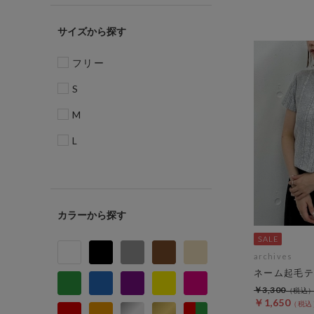
サイズ
フリー
S
M
L
カラー
archives
ネーム起毛テ
￥3,300
￥1,650