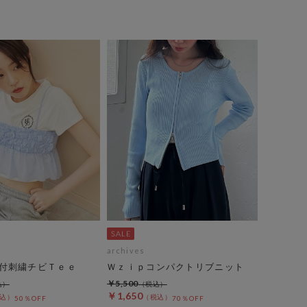
archives
付刺繍チビＴｅｅ
Ｗｚｉｐコンパクトリブニット
￥5,500
￥1,650
50％OFF
70％OFF