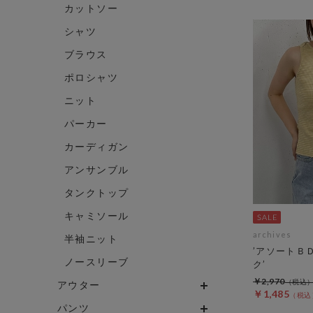
カットソー
シャツ
ブラウス
ポロシャツ
ニット
パーカー
カーディガン
アンサンブル
タンクトップ
キャミソール
archives
半袖ニット
’アソートＢ
ノースリーブ
ク’
￥2,970
アウター
￥1,485
パンツ