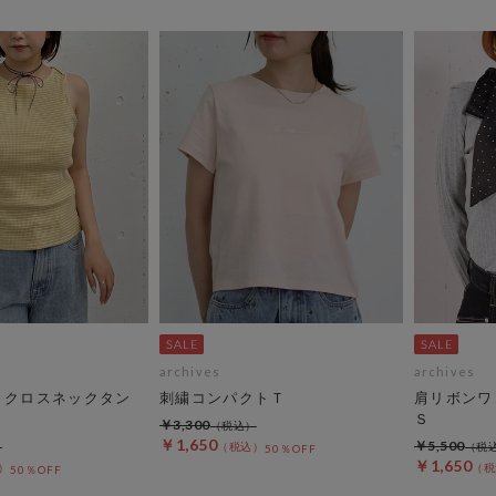
archives
archives
Ｄクロスネックタン
刺繍コンパクトＴ
肩リボンワ
Ｓ
￥3,300
￥1,650
￥5,500
50％OFF
￥1,650
50％OFF