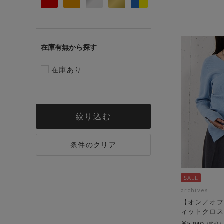
在庫有無
在庫あり
絞り込む
条件のクリア
archives
【オン／オフ
ィットクロス
￥5,940