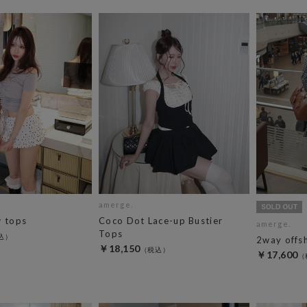
amerge.
w tops
Coco Dot Lace-up Bustier
amerge.
Tops
2way offs
￥18,150
￥17,600