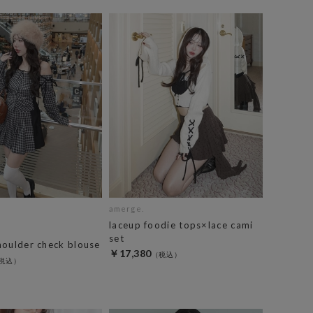
amerge.
laceup foodie tops×lace cami
set
houlder check blouse
￥17,380