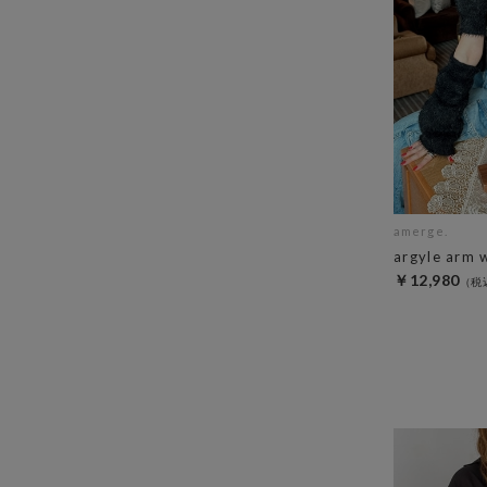
amerge.
argyle arm 
￥12,980