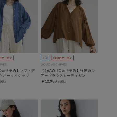
IVES
DOUX ARCHIVES
EC先行予約】ソフトデ
【26AW EC先行予約】強撚糸シ
Ｙボータイシャツ
アーブラウスカーディガン
￥12,980