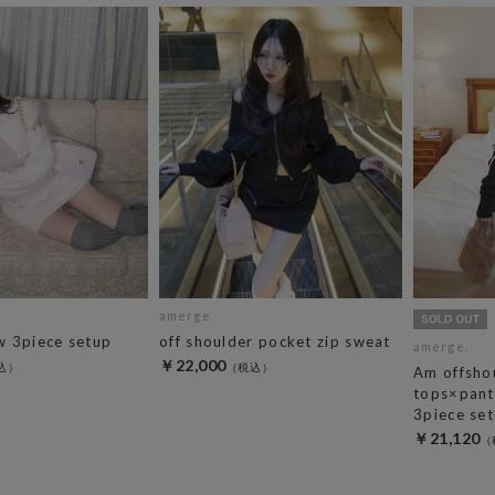
amerge.
 3piece setup
off shoulder pocket zip sweat
amerge.
￥22,000
Am offsho
tops×pan
3piece set
￥21,120