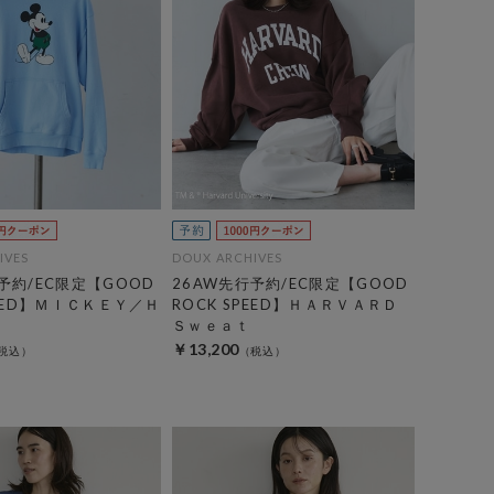
IVES
DOUX ARCHIVES
予約/EC限定【GOOD
26AW先行予約/EC限定【GOOD
PEED】ＭＩＣＫＥＹ／Ｈ
ROCK SPEED】ＨＡＲＶＡＲＤ
Ｓｗｅａｔ
￥13,200