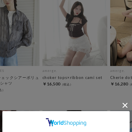
ES
amerge.
amerge.
チェックシアーボリュ
choker tops×ribbon cami set
Cherie dot
シャツ
￥16,500
￥16,280