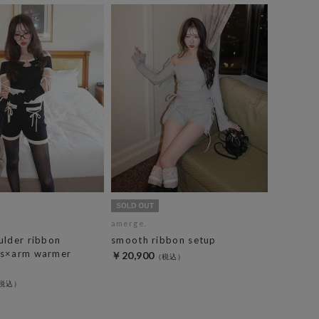
amerge.
ulder ribbon
smooth ribbon setup
ts×arm warmer
￥20,900