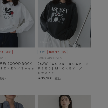
IVES
DOUX ARCHIVES
予約【GOOD ROCK
26AW【ＧＯＯＤ ＲＯＣＫ Ｓ
】ＭＩＣＫＥＹ／Ｓｗｅａ
ＰＥＥＤ】ＭＩＣＫＥＹ ／
Ｓｗｅａｔ
￥12,100