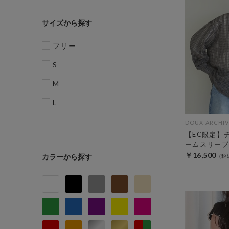
サイズ
フリー
S
M
L
DOUX ARCHIV
【EC限定】
ームスリーブ
￥16,500
カラー