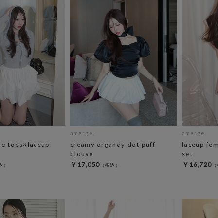
amerge.
amerge.
ie tops×laceup
creamy organdy dot puff
laceup fem
blouse
set
￥17,050
￥16,720