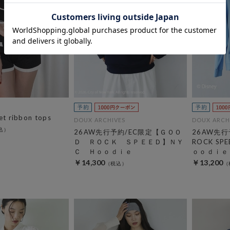
et ribbon tops
DOUX ARCHIVES
DOUX ARCH
26AW先行予約/EC限定【ＧＯＯ
26AW先行
Ｄ ＲＯＣＫ ＳＰＥＥＤ】ＮＹ
ROCK S
Ｃ Ｈｏｏｄｉｅ
ｏｏｄｉｅ
￥14,300
￥13,200