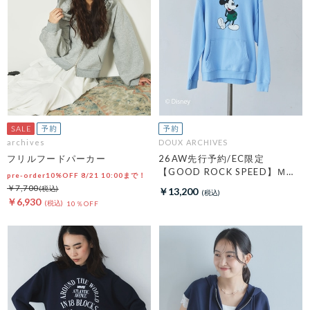
archives
DOUX ARCHIVES
フリルフードパーカー
26AW先行予約/EC限定
【GOOD ROCK SPEED】ＭＩ
pre-order10%OFF 8/21 10:00まで！
ＣＫＥＹ／Ｈｏｏｄｉｅ
￥7,700
￥13,200
￥6,930
10％OFF