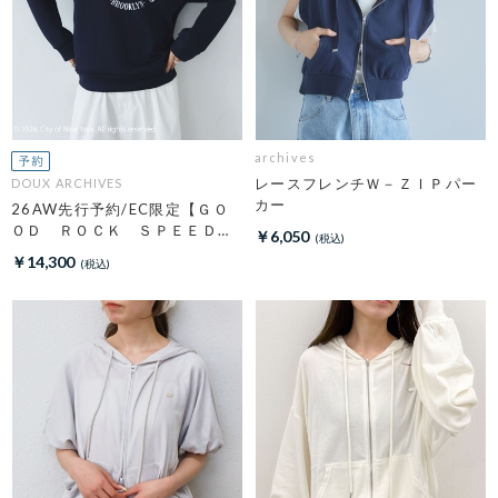
archives
レースフレンチＷ－ＺＩＰパー
DOUX ARCHIVES
カー
26AW先行予約/EC限定【ＧＯ
ＯＤ ＲＯＣＫ ＳＰＥＥＤ】
￥6,050
ＮＹＣ Ｈｏｏｄｉｅ
￥14,300