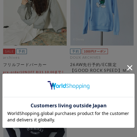
archives
DOUX ARCHIVES
フリルフードパーカー
26AW先行予約/EC限定
【GOOD ROCK SPEED】ＭＩ
pre-order10%OFF 8/21 10:00まで！
ＣＫＥＹ／Ｈｏｏｄｉｅ
￥7,700
￥13,200
￥6,930
10％OFF