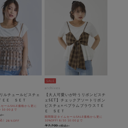
archives
リルチュールビスチェ
【大人可愛いが叶うリボンビスチ
ＴＥＥ ＳＥＴ
ェSET】チェックアソートリボン
ビスチェ×ペプラムブラウスＴＥ
セールSALE価格から更に
0 10:00まで
Ｅ ＳＥＴ
期間限定タイムセールSALE価格から更に
10%OFF! 8/10 10:00まで
28％OFF
￥7,700