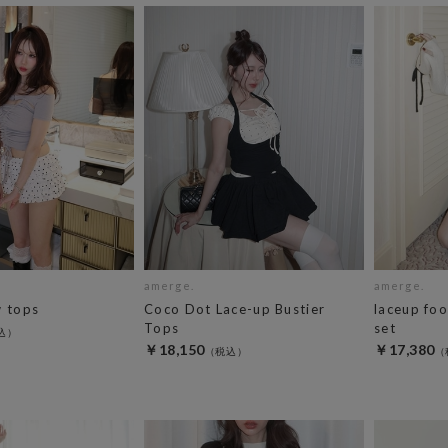
amerge.
amerge.
w tops
Coco Dot Lace-up Bustier
laceup foo
Tops
set
￥18,150
￥17,380