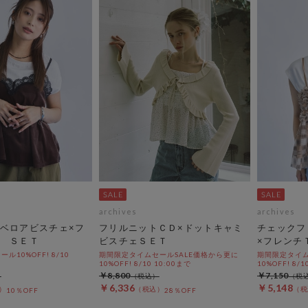
archives
archives
ベロアビスチェ×フ
フリルニットＣＤ×ドットキャミ
チェックフ
 ＳＥＴ
ビスチェＳＥＴ
×フレンチ
10%OFF! 8/10
期間限定タイムセールSALE価格から更に
期間限定タイム
10%OFF! 8/10 10:00まで
10%OFF! 8/1
￥8,800
￥7,150
￥6,336
￥5,148
10％OFF
28％OFF