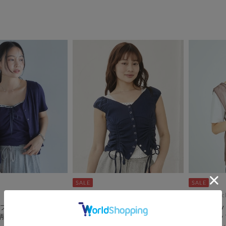
archives
Liora by ar
ブハリヌキカットＣ
ハリヌキ２ｗａｙドロストカット
【Liora b
柄キャミＳＥＴ
ＴＯＰＳ×ドットタンクＳＥＴ
シアートッ