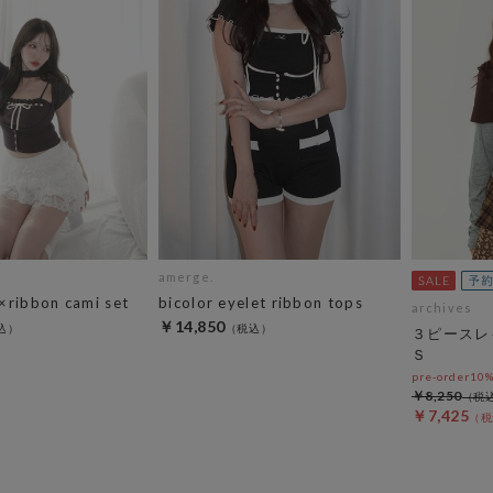
amerge.
×ribbon cami set
bicolor eyelet ribbon tops
archives
￥14,850
３ピースレ
Ｓ
pre-order10
￥8,250
￥7,425