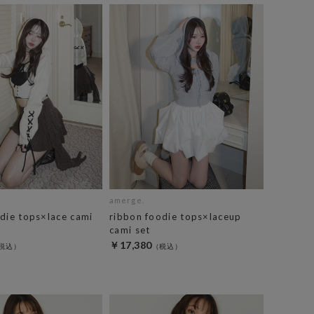
amerge.
die tops×lace cami
ribbon foodie tops×laceup
cami set
￥17,380