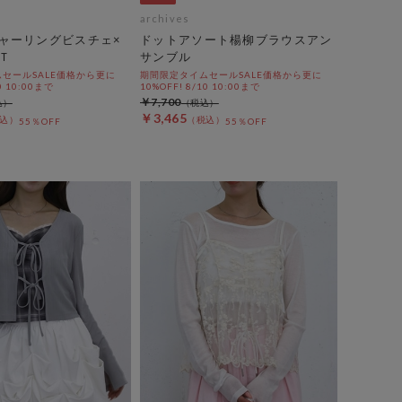
archives
ャーリングビスチェ×
ドットアソート楊柳ブラウスアン
Ｔ
サンブル
セールSALE価格から更に
期間限定タイムセールSALE価格から更に
0 10:00まで
10%OFF! 8/10 10:00まで
￥7,700
￥3,465
55％OFF
55％OFF