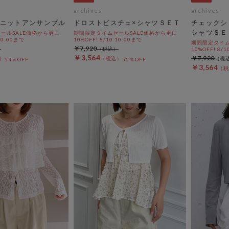
archives
archives
ニットアンサンブル
ドロストビスチェ×シャツＳＥＴ
チェックシ
シャツＳＥ
ールSALE価格から更に
期間限定タイムセールSALE価格から更に
 10:00まで
10%OFF! 8/10 10:00まで
期間限定タイム
￥7,920
10%OFF! 8/1
￥3,564
￥7,920
54％OFF
55％OFF
￥3,564