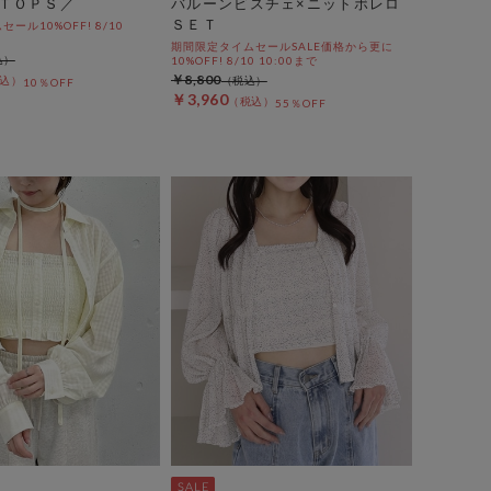
ＴＯＰＳ／
バルーンビスチェ×ニットボレロ
ＳＥＴ
ール10%OFF! 8/10
期間限定タイムセールSALE価格から更に
10%OFF! 8/10 10:00まで
￥8,800
10％OFF
￥3,960
55％OFF