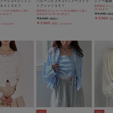
アーＣＤ×コットン
バルーンビスチェ×シアーストラ
シアー楊柳
キャミＳＥＴ
イプシャツＳＥＴ
期間限定タイムセ
10:00まで
ールSALE価格から更に
期間限定タイムセールSALE価格から更に
￥4,400
 10:00まで
10%OFF! 8/10 10:00まで
￥3,960
￥8,800
￥3,960
55％OFF
55％OFF