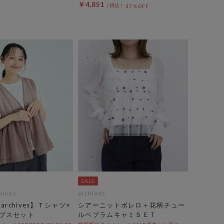
￥4,851
37％OFF
chives
archives
y archives】Ｔシャツ×
シアーニットボレロ＋花柄チュー
プスセット
ルペプラムキャミＳＥＴ