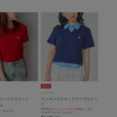
archives
トハリヌキニット
’ドッキングＶネックケーブルニッ
ト’
期間限定タイムセールSALE価格から更に
90％OFF
10%OFF! 8/10 10:00まで
￥6,600