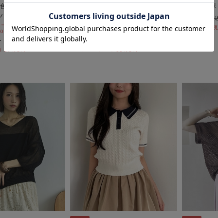
色透かし編みポロニ
シャツレイヤードハーフスリーブ
メッシュポ
バー
ケーブルニットプルオーバー
￥8,800
ールSALE価格から更に
期間限定タイムセールSALE価格から更に
￥4,400
 10:00まで
10%OFF! 8/10 10:00まで
￥6,600
￥2,970
37％OFF
55％OFF