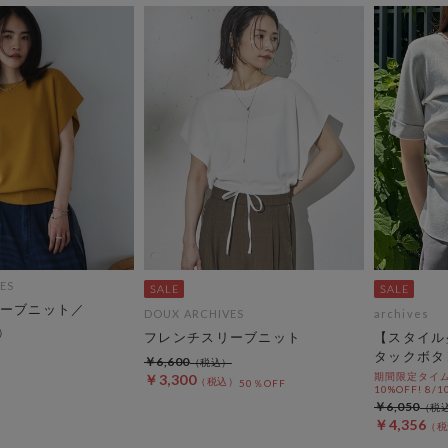
ES
ーブニット／
DOUX ARCHIVES
archives
フレンチスリーブニット
【スタイル
タックボタ
￥6,600
期間限定タイム
￥3,300
50％OFF
10%OFF! 8/1
￥6,050
￥4,356