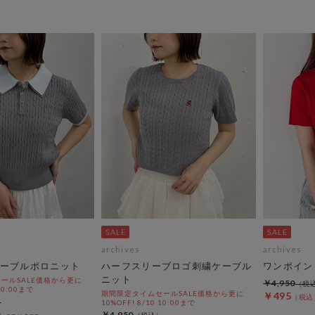
archives
archives
ーブルポロニット
ハーフスリーブロゴ刺繍ケーブル
ワンポイン
ニット
ールSALE価格から更に
￥4,950
 10:00まで
期間限定タイムセールSALE価格から更に
￥495
10%OFF! 8/10 10:00まで
￥4,950