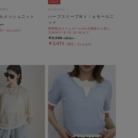
IVES
archives
ルメッシュニット
ハーフスリーブＷｚｉｐモールニ
ット
期間限定タイムセールSALE価格から更に
50％OFF
10%OFF! 8/10 10:00まで
￥5,500
￥2,475
55％OFF