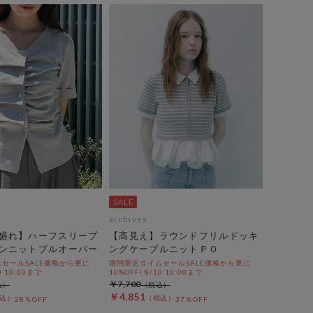
archives
盛れ】ハーフスリーブ
【高見え】ラウンドフリルドッキ
ンニットプルオーバー
ングケーブルニットＰＯ
セールSALE価格から更に
期間限定タイムセールSALE価格から更に
0 10:00まで
10%OFF! 8/10 10:00まで
￥7,700
￥4,851
28％OFF
37％OFF