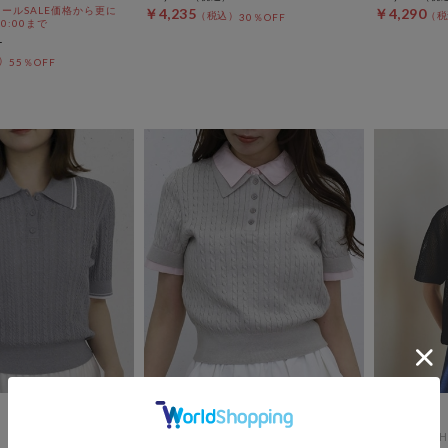
ールSALE価格から更に
￥4,235
￥4,290
30％OFF
 10:00まで
55％OFF
archives
DOUX ARCH