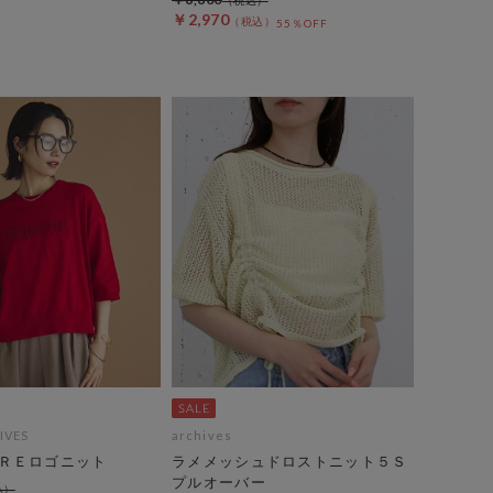
￥2,970
55％OFF
IVES
archives
ＲＥロゴニット
ラメメッシュドロストニット５Ｓ
プルオーバー