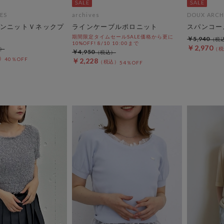
ES
archives
DOUX ARCH
ンニットＶネックプ
ラインケーブルポロニット
スパンコー
期間限定タイムセールSALE価格から更に
￥5,940
10%OFF! 8/10 10:00まで
￥2,970
￥4,950
40％OFF
￥2,228
54％OFF