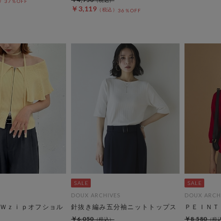
37％OFF
￥3,119
36％OFF
DOUX ARCHIVES
DOUX ARCH
Ｗｚｉｐオフショル
針抜き編み五分袖ニットトップス
ＰＥＩＮＴ
￥6,050
￥8,580