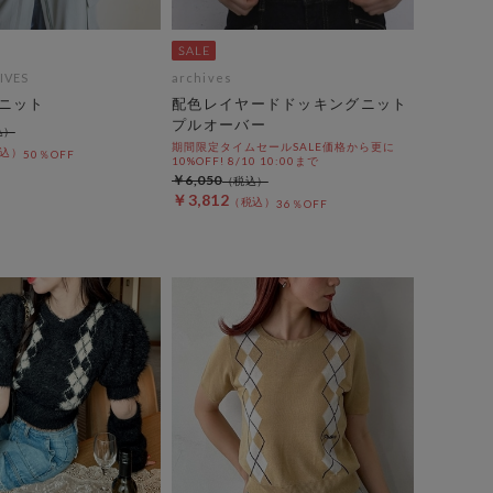
IVES
archives
ニット
配色レイヤードドッキングニット
プルオーバー
期間限定タイムセールSALE価格から更に
50％OFF
10%OFF! 8/10 10:00まで
￥6,050
￥3,812
36％OFF