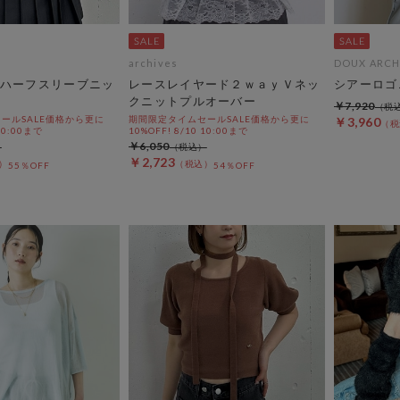
archives
DOUX ARCH
ハーフスリーブニッ
レースレイヤード２ｗａｙＶネッ
シアーロゴ
クニットプルオーバー
￥7,920
ールSALE価格から更に
期間限定タイムセールSALE価格から更に
￥3,960
 10:00まで
10%OFF! 8/10 10:00まで
￥6,050
￥2,723
55％OFF
54％OFF