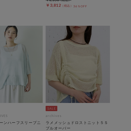
￥3,812
36％OFF
IVES
archives
ーンハーフスリーブニ
ラメメッシュドロストニット５Ｓ
プルオーバー