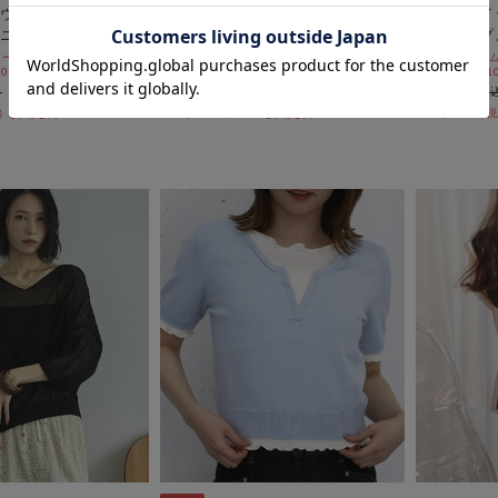
ウンドフリルドッキ
【高機能】配色透かし編みポロニ
レースレイ
ニットＰＯ
ットプルオーバー
クニットプ
ールSALE価格から更に
期間限定タイムセールSALE価格から更に
期間限定タイム
 10:00まで
10%OFF! 8/10 10:00まで
10%OFF! 8/1
￥5,500
￥6,050
￥3,465
￥2,723
37％OFF
37％OFF