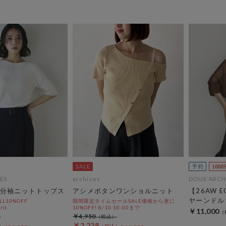
ES
archives
DOUX ARCH
分袖ニットトップス
アシメボタンワンショルニット
【26AW 
ヤーンドル
L10%OFF
期間限定タイムセールSALE価格から更に
ri)
10%OFF! 8/10 10:00まで
￥11,000
￥4,950
￥2,228