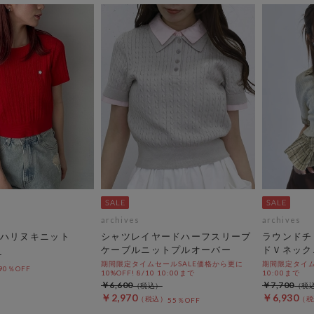
archives
archives
ハリヌキニット
シャツレイヤードハーフスリーブ
ラウンドチ
ケーブルニットプルオーバー
ドＶネック
期間限定タイムセールSALE価格から更に
期間限定タイムセ
90％OFF
10%OFF! 8/10 10:00まで
10:00まで
￥6,600
￥7,700
￥2,970
￥6,930
55％OFF