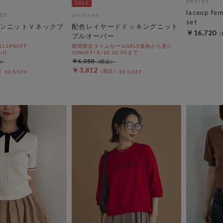
amerge.
laceup fem
ES
archives
set
ンニットＶネックプ
配色レイヤードドッキングニット
￥16,720
プルオーバー
L10%OFF
期間限定タイムセールSALE価格から更に
ri)
10%OFF! 8/10 10:00まで
￥6,050
￥3,812
50％OFF
36％OFF