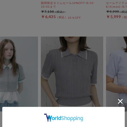
期間限定タイムセール10%OFF! 8/10
セールアイテムA
10:00まで
8/3(mon)~8/7
￥7,150
￥9,999
￥6,435
￥5,999
10％OFF
archives
archives