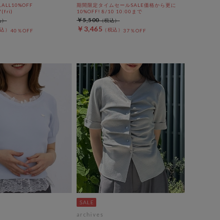
LL10%OFF
期間限定タイムセールSALE価格から更に
(fri)
10%OFF! 8/10 10:00まで
￥5,500
￥3,465
40％OFF
37％OFF
archives