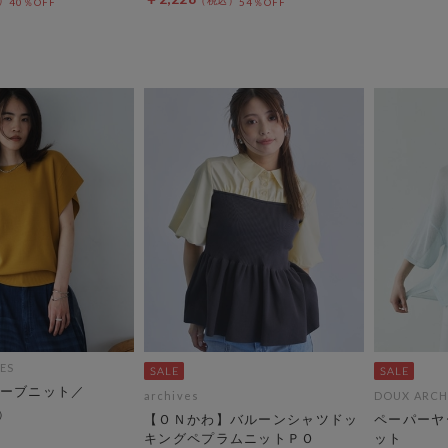
40％OFF
54％OFF
ES
ーブニット／
archives
DOUX ARCH
【ＯＮかわ】バルーンシャツドッ
ペーパーヤ
キングペプラムニットＰＯ
ット