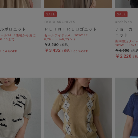
DOUX ARCHIVES
archives
ルポロニット
ＰＥＩＮＴＲＥロゴニット
チョーカー
ニット
ールSALE価格から更に
セールアイテムALL10%OFF
 10:00まで
8/3(mon)~8/7(fri)
期間限定タイム
￥8,580
10%OFF! 8/1
￥3,432
￥4,950
54％OFF
60％OFF
￥2,228