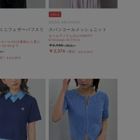
DOUX ARCHIVES
ミニフェザーパフスリ
スパンコールメッシュニット
セールアイテムALL10%OFF
8/3(mon)~8/7(fri)
セールSALE価格から更に
￥5,940
0 10:00まで
￥2,376
60％OFF
54％OFF