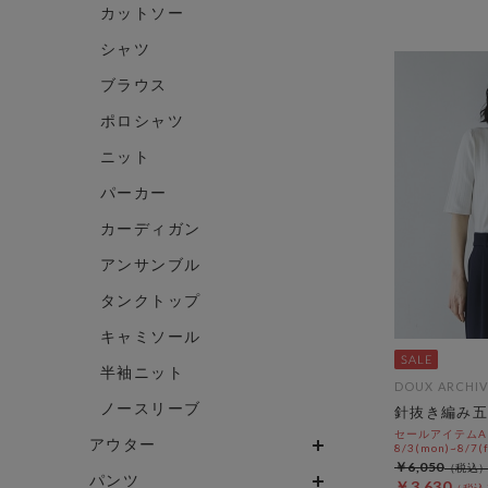
カットソー
シャツ
ブラウス
ポロシャツ
ニット
パーカー
カーディガン
アンサンブル
タンクトップ
キャミソール
半袖ニット
DOUX ARCHIV
ノースリーブ
針抜き編み五
セールアイテムAL
アウター
8/3(mon)~8/7(f
￥6,050
パンツ
￥3,630