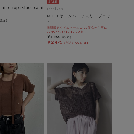
inine tops×lace cami
archives
ＭＩＸヤーンハーフスリーブニッ
ト
期間限定タイムセールSALE価格から更に
10%OFF! 8/10 10:00まで
￥5,500
￥2,475
55％OFF