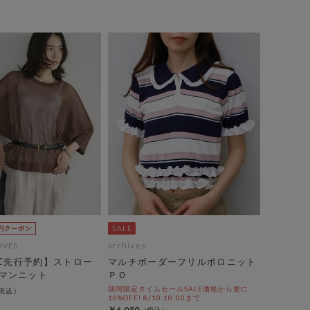
IVES
archives
EC先行予約】ストロー
マルチボーダーフリルポロニット
マンニット
ＰＯ
期間限定タイムセールSALE価格から更に
10%OFF! 8/10 10:00まで
￥6,050