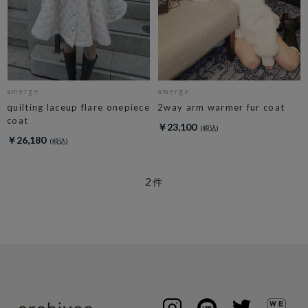
amerge.
amerge.
quilting laceup flare onepiece
2way arm warmer fur coat
coat
￥23,100
￥26,180
2
件