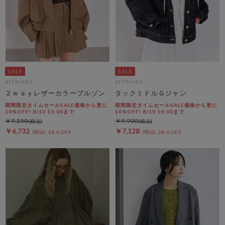
archives
archives
２ｗａｙレザーカラーブルゾン
タックミドルＧジャン
期間限定タイムセールSALE価格から更に
期間限定タイムセールSALE価格から更に
10%OFF! 8/10 10:00まで
10%OFF! 8/10 10:00まで
￥9,350
￥9,900
￥6,732
￥7,128
28％OFF
28％OFF