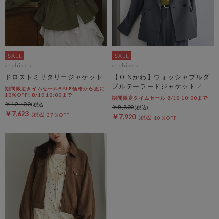
archives
archives
ドロストミリタリージャケット
【ＯＮかわ】ウォッシャブルダ
ブルテーラードジャケット／
期間限定タイムセールSALE価格から更に
10%OFF! 8/10 10:00まで
期間限定タイムセール 8/10 10:00まで
￥12,100
￥8,800
￥7,623
37％OFF
￥7,920
10％OFF