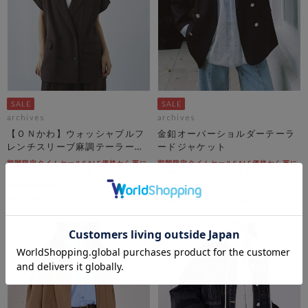
archives
archives
【ＯＮかわ】ウォッシャブルフ
金釦オーバーショルダーテーラ
レンチスリーブ麻調テーラード
ードジャケット
ＪＫ
期間限定タイムセールSALE価格から更に
期間限定タイムセールSALE価格から更に
10%OFF! 8/10 10:00まで
10%OFF! 8/10 10:00まで
￥8,800
￥8,800
￥6,336
￥6,336
28％OFF
28％OFF