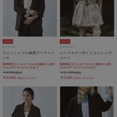
archives
archives
ウォッシャブル麻調テーラード
レースカラー付ミドルトレンチ
ＪＫ
コート
期間限定タイムセールSALE価格から更に
期間限定タイムセールSALE価格から更に
10%OFF! 8/10 10:00まで
10%OFF! 8/10 10:00まで
￥8,800
￥12,100
￥3,960
￥5,445
55％OFF
55％OFF