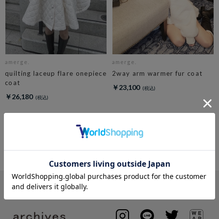
amerge.
amerge.
quilting laceup flare onepiece
2way arm warmer fur coat
coat
￥23,100
￥26,180
4
件