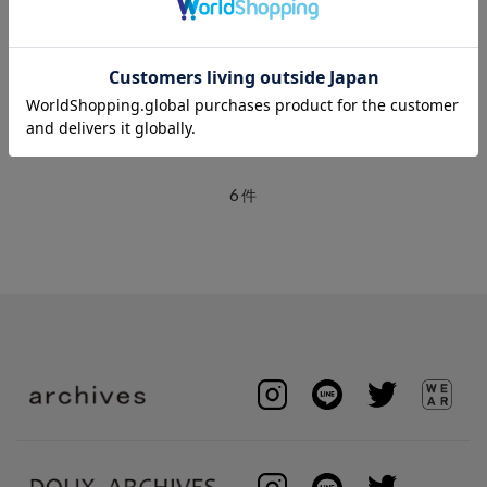
amerge.
amerge.
quilting laceup flare onepiece
2way arm warmer fur coat
coat
￥23,100
￥26,180
6
件