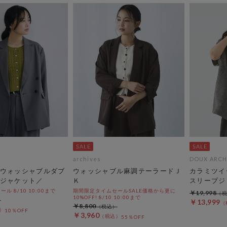
archives
DOUX ARCH
ウォッシャブルダブ
ウォッシャブル麻調テーラードＪ
カラミツイ
ジャケット／
Ｋ
スリーブジ
 8/10 10:00まで
期間限定タイムセールSALE価格から更に
￥19,998
10%OFF! 8/10 10:00まで
￥13,999
￥8,800
10％OFF
￥3,960
55％OFF