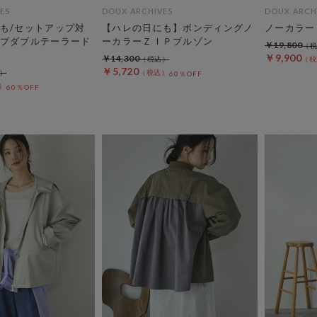
ES
DOUX ARCHIVES
DOUX ARCH
も/セットアップ対
【ハレの日にも】ボンディングノ
ノーカラー
プダブルテーラード
ーカラーＺＩＰブルゾン
￥19,800
￥9,900
￥14,300
￥5,720
60％OFF
60％OFF