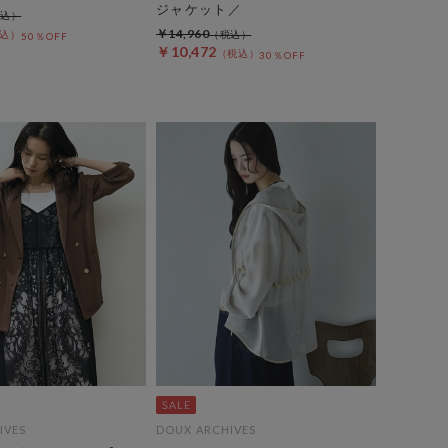
ジャケット／
￥14,960
50％OFF
￥10,472
30％OFF
IVES
DOUX ARCHIVES