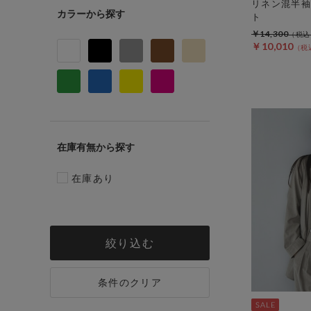
リネン混半袖
カラー
ト
￥14,300
￥10,010
在庫有無
在庫あり
絞り込む
条件のクリア