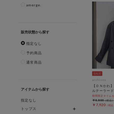
amerge.
販売状態
指定なし
予約商品
通常商品
archives
【ＯＮかわ】
アイテム
ルテーラード
期間限定タイムセール
指定なし
￥8,800
￥7,920
トップス