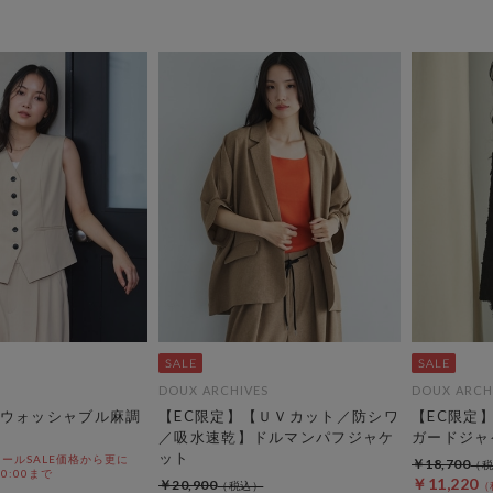
DOUX ARCHIVES
DOUX ARCH
ウォッシャブル麻調
【EC限定】【ＵＶカット／防シワ
【EC限定
／吸水速乾】ドルマンパフジャケ
ガードジャ
ット
ールSALE価格から更に
￥18,700
 10:00まで
￥11,220
￥20,900