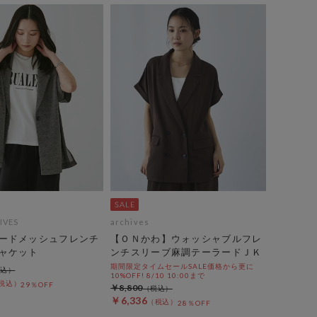
IVES
archives
ードメッシュフレンチ
【ＯＮかわ】ウォッシャブルフレ
ャケット
ンチスリーブ麻調テーラードＪＫ
期間限定タイムセールSALE価格から更に
10%OFF! 8/10 10:00まで
29％OFF
￥8,800
￥6,336
28％OFF