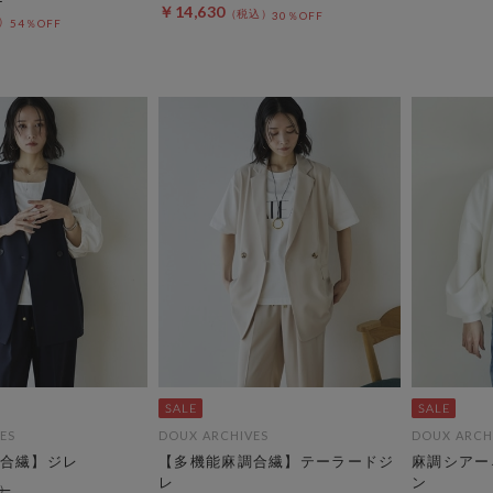
￥14,630
30％OFF
54％OFF
ES
DOUX ARCHIVES
DOUX ARCH
合繊】ジレ
【多機能麻調合繊】テーラードジ
麻調シアー
レ
ン