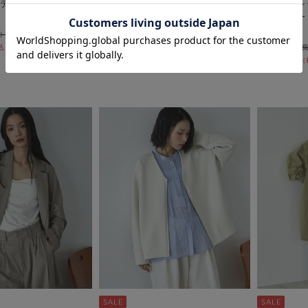
テーラードジャケッ
Ｖ開きオーバージャケット
【ロングシー
ッシュテー
￥16,500
ト
￥8,250
50％OFF
￥15,950
30％OFF
￥11,165