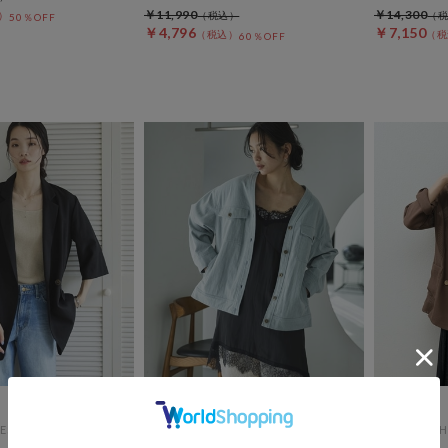
￥11,990
￥14,300
50％OFF
￥4,796
￥7,150
60％OFF
ES
DOUX ARCHIVES
DOUX ARCH