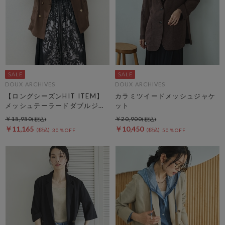
DOUX ARCHIVES
DOUX ARCHIVES
【ロングシーズンHIT ITEM】
カラミツイードメッシュジャケ
メッシュテーラードダブルジャ
ット
ケット
￥15,950
￥20,900
￥11,165
￥10,450
30％OFF
50％OFF