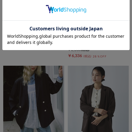
DOUX ARCHIVES
archives
【ハレの日にも/セットアップ対
【ＯＮかわ】ウォッシャブルフ
応】ストライプダブルテーラー
レンチスリーブ麻調テーラード
ドジャケット
ＪＫ
期間限定タイムセールSALE価格から更に
￥17,930
10%OFF! 8/10 10:00まで
￥7,172
60％OFF
￥8,800
￥6,336
28％OFF