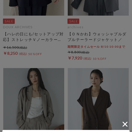
DOUX ARCHIVES
archives
【ハレの日にも/セットアップ対
【ＯＮかわ】ウォッシャブルダ
応】ストレッチＶノーカラージ
ブルテーラードジャケット／
ャケット
期間限定タイムセール 8/10 10:00まで
￥16,500
￥8,800
￥8,250
50％OFF
￥7,920
10％OFF