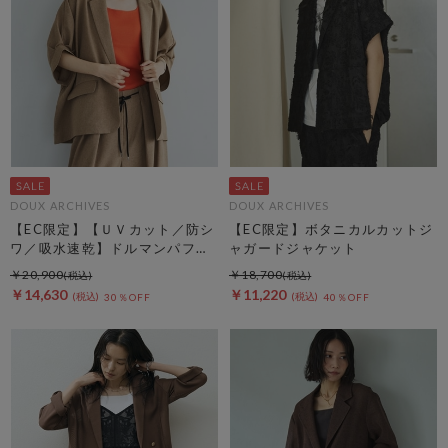
DOUX ARCHIVES
DOUX ARCHIVES
【EC限定】【ＵＶカット／防シ
【EC限定】ボタニカルカットジ
ワ／吸水速乾】ドルマンパフジ
ャガードジャケット
ャケット
￥20,900
￥18,700
￥14,630
￥11,220
30％OFF
40％OFF