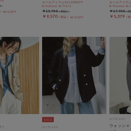
ri)
セールアイテムALL10%OFF
セールアイテムA
8/3(mon)~8/7(fri)
8/3(mon)~8/7
￥15,950
￥17,930
40％OFF
￥9,570
￥5,379
40％OFF
archives
ウォッシャ
ES
archives
ット