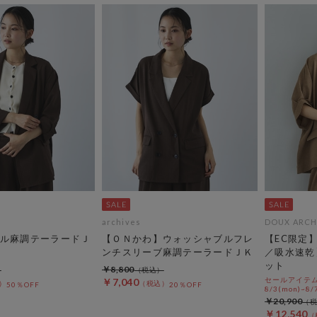
archives
DOUX ARCH
ル麻調テーラードＪ
【ＯＮかわ】ウォッシャブルフレ
【EC限定
ンチスリーブ麻調テーラードＪＫ
／吸水速乾
ット
￥8,800
セールアイテムA
￥7,040
50％OFF
20％OFF
8/3(mon)~8/7
￥20,900
￥12,540