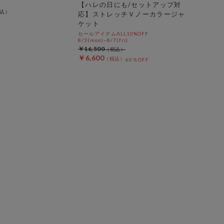
【ハレの日にも/セットアップ対
応】ストレッチＶノーカラージャ
ケット
セールアイテムALL10%OFF
8/3(mon)~8/7(fri)
￥16,500
￥6,600
60％OFF