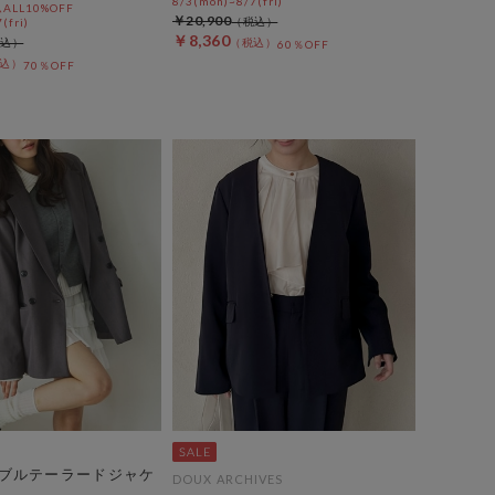
8/3(mon)~8/7(fri)
LL10%OFF
￥20,900
(fri)
￥8,360
60％OFF
70％OFF
ブルテーラードジャケ
DOUX ARCHIVES