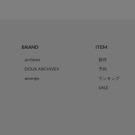
BRAND
ITEM
archives
新作
DOUX ARCHIVES
予約
amerge.
ランキング
SALE