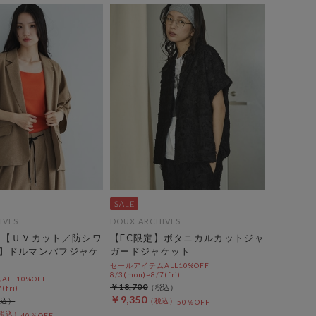
IVES
DOUX ARCHIVES
】【ＵＶカット／防シワ
【EC限定】ボタニカルカットジャ
】ドルマンパフジャケ
ガードジャケット
セールアイテムALL10%OFF
8/3(mon)~8/7(fri)
LL10%OFF
￥18,700
(fri)
￥9,350
50％OFF
40％OFF