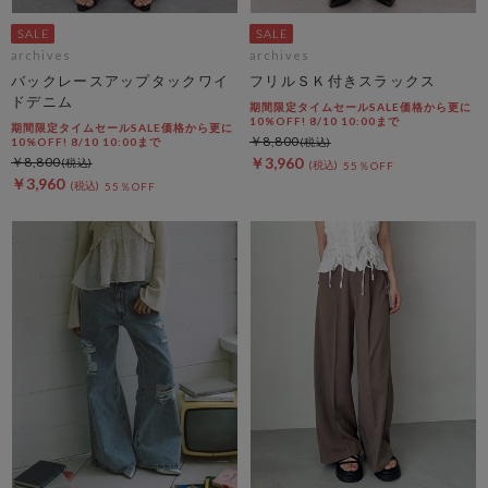
archives
archives
バックレースアップタックワイ
フリルＳＫ付きスラックス
ドデニム
期間限定タイムセールSALE価格から更に
10%OFF! 8/10 10:00まで
期間限定タイムセールSALE価格から更に
￥8,800
10%OFF! 8/10 10:00まで
￥8,800
￥3,960
55％OFF
￥3,960
55％OFF