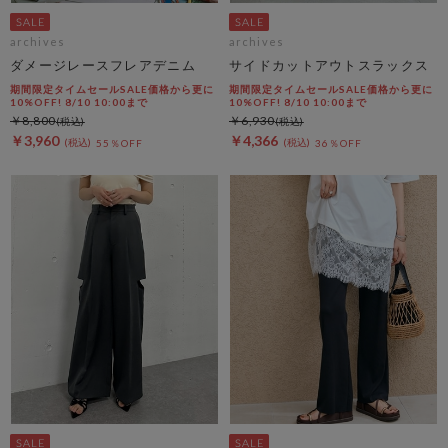
archives
archives
ダメージレースフレアデニム
サイドカットアウトスラックス
期間限定タイムセールSALE価格から更に
期間限定タイムセールSALE価格から更に
10%OFF! 8/10 10:00まで
10%OFF! 8/10 10:00まで
￥8,800
￥6,930
￥3,960
￥4,366
55％OFF
36％OFF