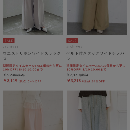
archives
archives
ウエストリボンワイドスラック
ベルト付きタックワイドチノパ
ス
ン
期間限定タイムセールSALE価格から更に
期間限定タイムセールSALE価格から更に
10%OFF! 8/10 10:00まで
10%OFF! 8/10 10:00まで
￥6,930
￥7,150
￥3,119
￥3,218
54％OFF
54％OFF