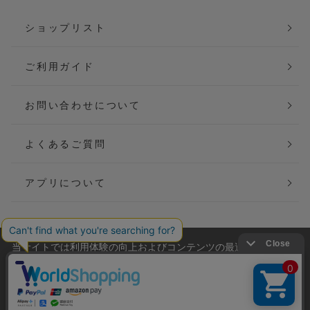
ショップリスト
ご利用ガイド
お問い合わせについて
よくあるご質問
アプリについて
当サイトでは利用体験の向上およびコンテンツの最適な提供、ト
会社概要
特定商取引法に基づく表記
ラフィックの分析を目的としてCookieを使用しています。
サイトの閲覧を継続された場合、Cookieの利用に同意したことも
ご利用規約
個人情報保護方針
のといたします。
詳細については
プライバシーポリシー
をご確認ください。