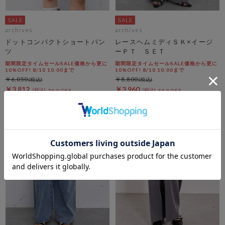
archives
archives
ドットコンパクトショートパン
レースヘムミディＳＫ×イージ
ツ
ーＰＴ ＳＥＴ
期間限定タイムセールSALE価格から更に
期間限定タイムセールSALE価格から更に
10%OFF! 8/10 10:00まで
10%OFF! 8/10 10:00まで
￥6,050
￥8,800
￥3,812
￥3,960
36％OFF
55％OFF