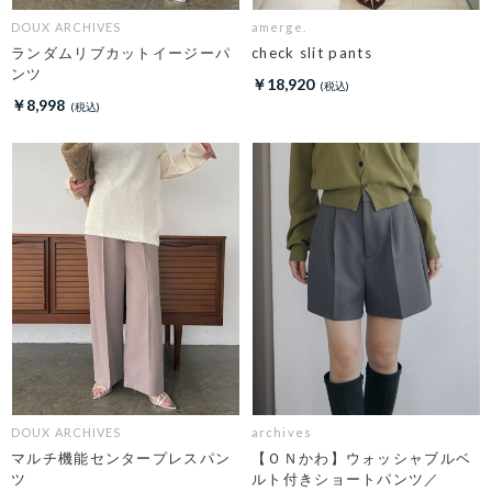
DOUX ARCHIVES
amerge.
ランダムリブカットイージーパ
check slit pants
ンツ
￥18,920
￥8,998
DOUX ARCHIVES
archives
マルチ機能センタープレスパン
【ＯＮかわ】ウォッシャブルベ
ツ
ルト付きショートパンツ／